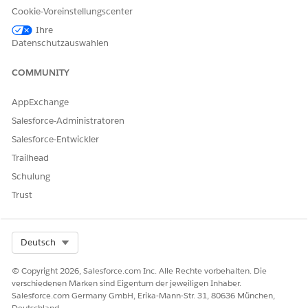
den Editor jedes Antwortfelds überprüfen. Sie können eine
Cookie-Voreinstellungscenter
vorhandene manuelle Anforderung auch elektronisch
Ihre
überprüfen, indem Sie auf die Schaltfläche "Diese
Datenschutzauswahlen
Anforderung elektronisch überprüfen" (5) klicken.
COMMUNITY
AppExchange
Salesforce-Administratoren
Salesforce-Entwickler
Trailhead
Schulung
Trust
Select Org
Deutsch
Transparenz hinsichtlich der Abdeckung und der Zuzahlungen
© Copyright 2026, Salesforce.com Inc. Alle Rechte vorbehalten. Die
der Patienten sind hilfreich für fundierte Entscheidungen,
verschiedenen Marken sind Eigentum der jeweiligen Inhaber.
beispielsweise bei der Information von Patienten über
Salesforce.com Germany GmbH, Erika-Mann-Str. 31, 80636 München,
geeignete Finanzhilfeprogramme oder alternative
Deutschland