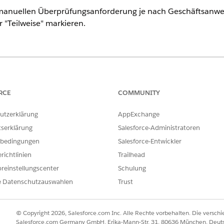
 manuellen Überprüfungsanforderung je nach Geschäftsanwen
r "Teilweise" markieren.
ence
nlimited
Edition mit Life Sciences Cloud oder Health Cloud
RCE
COMMUNITY
ERFORDERLICHE BENUTZERBERECHTIGUNGEN
utzerklärung
AppExchange
sanforderungen:
Berechtigungssatz "Überprüf
tserklärung
Salesforce-Administratoren
verwalten"
bedingungen
Salesforce-Entwickler
 Datensatzseite "Überprüfungsanforderung für die Versorgungsleist
richtlinien
Trailhead
ers auf der Registerkarte "Überprüfung der Leistungen für Apothe
reinstellungscenter
Schulung
e Datenschutzauswahlen
Trust
uf das Symbol "Bearbeiten".
en Status aus.
en.
© Copyright 2026, Salesforce.com Inc. Alle Rechte vorbehalten. Die versch
er Datensatzseite des Versorgungsprogramm-Teilnehmers wird aktual
Salesforce.com Germany GmbH, Erika-Mann-Str. 31, 80636 München, Deut