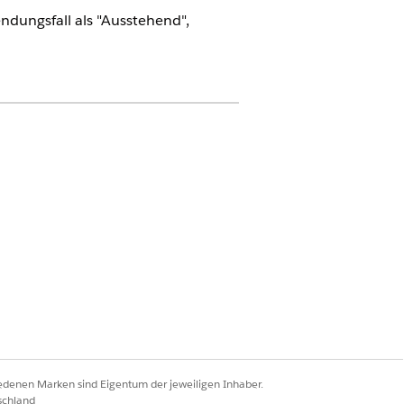
dungsfall als "Ausstehend",
ung der Leistungen für Apotheken
ung" in den Datensätzen des
ken" auf den Link-ID der
iedenen Marken sind Eigentum der jeweiligen Inhaber.
isiert.
schland