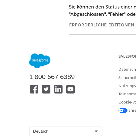
Sie können den Status einer
"Abgeschlossen", "Fehler" ode
ERFORDERLICHE EDITIONEN
Verfügbarkeit: Lightning Experi
Verfügbarkeit:
Enterprise
und
U
SALESFO
Datensch
1-800-667-6389
Aktualisieren von Überprüfung
Sicherhei
Nutzungs
Klicken Sie zum Aufrufen der
Teilnahme
Versorgungsprogramm-Teilnehm
Cookie-Vo
Überprüfungsanforderung.
Ihr
Klicken Sie neben "Status" a
Wählen Sie den entsprechend
Speichern Sie Ihre Änderung
Select Org
Deutsch
Der Anforderungsstatus auf d