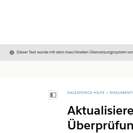
Schließen
Dieser Text wurde mit dem maschinellen Übersetzungssystem von S
SALESFORCE-HILFE
DOKUMENT
Sie befinden sich hier:
Inhalt anzeigen
Aktualisier
Überprüfun