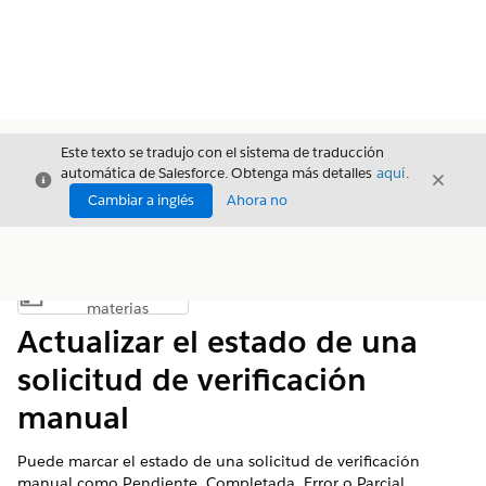
Este texto se tradujo con el sistema de traducción
automática de Salesforce. Obtenga más detalles
aquí
.
Cerrar
Cerrar
Cerrar
Cambiar a inglés
Ahora no
Índice de
Mostrar índice de materias
materias
Actualizar el estado de una
solicitud de verificación
manual
Puede marcar el estado de una solicitud de verificación
manual como Pendiente, Completada, Error o Parcial,