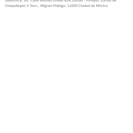
Salesforce, Inc. Calle Montes Urales 424, Lomas - Virreyes, Lomas de
¡Háganos saber cómo podemos mejorar!
Chapultepec V Secc., Miguel Hidalgo, 11000 Ciudad de México
Sí
No