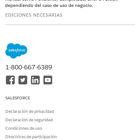
dependiendo del caso de uso de negocio.
EDICIONES NECESARIAS
Disponible en: Lightning Experience
Disponible en:
Enterprise
Edition y
Unlimited
Edition con
Life Sciences Cloud o Health Cloud
PERMISOS DE USUARIO NECESARIOS
1-800-667-6389
Para actualizar solicitudes
Conjunto de permisos
de verificación:
Gestionar Verificación de
beneficios farmacéuticos
Para acceder a la página de registro Solicitud de
SALESFORCE
verificación de beneficio de cuidados, en los registros de
afiliados al programa de cuidados, en la ficha Verificación
Declaración de privacidad
de beneficios farmacéuticos, haga clic en el vínculo Id. de
Declaración de seguridad
solicitud de verificación.
Condiciones de uso
Junto a Estado, haga clic en el icono Modificar.
Seleccione el estado apropiado.
Directrices de participación