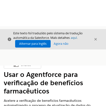
Este texto foi traduzido pelo sistema de tradução
automática da Salesforce. Mais detalhes
aqui
.
Fechar
Fecha
Fechar
Alternar para inglês
Agora não
Índice
Mostrar índice
Usar o Agentforce para
verificação de benefícios
farmacêuticos
Acelere a verificação de benefícios farmacêuticos
automatizando o processo de atualização de dados do