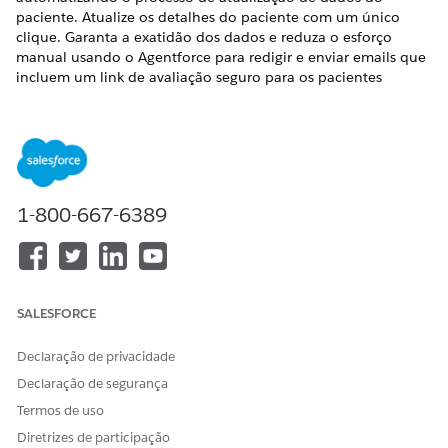
paciente. Atualize os detalhes do paciente com um único
clique. Garanta a exatidão dos dados e reduza o esforço
manual usando o Agentforce para redigir e enviar emails que
incluem um link de avaliação seguro para os pacientes
verificarem e fornecerem seus detalhes pessoais,
medicamentos, farmácias, provedores de cuidados de saúde
e seguros atualizados.
EDIÇÕES OBRIGATÓRIAS
1-800-667-6389
Disponível em: Lightning Experience
Disponível em: Edições
Enterprise
e
Unlimited
com licenças
Health Cloud ou Life Sciences Cloud e Licenças do
complemento Agentforce para Life Sciences Cloud ou
Agentforce para Health Cloud, Flex Credits Metering,
SALESFORCE
Agentforce Employee Agent, Einstein GPT Platform,
Einstein GPT Copilot e Criador de prompts do Einstein GPT
Declaração de privacidade
Declaração de segurança
Termos de uso
Diretrizes de participação