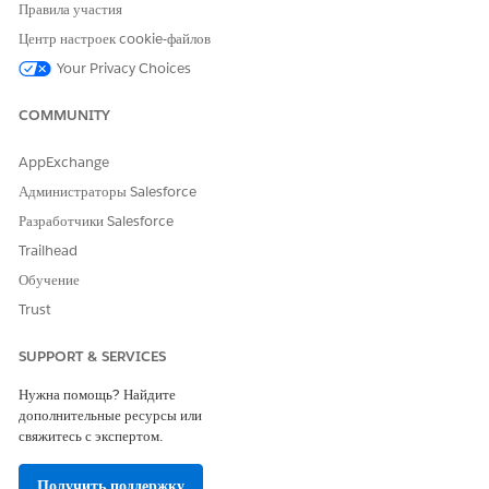
Правила участия
наук о жизни. Серьезные последствия могут наступить, если
организации отличаются в толковании данных пациента. Во
Центр настроек cookie-файлов
избежание этого сценария отрасль биологических наук
Your Privacy Choices
использует терминологические системы, стандартизирующие
определения различных ситуаций и клинические данные. Эти
COMMUNITY
системы состоят из субъединиц, которые отрасль называет
«Кодирование», «Кодируемое понятие» и «Задано значение».
AppExchange
Администраторы Salesforce
Разработчики Salesforce
Trailhead
ЭТА СТАТЬЯ РЕШИЛА ВАШУ ПРОБЛЕМУ?
Оставьте свой отзыв, чтобы мы могли стать лучше!
Обучение
Trust
Да
Нет
SUPPORT & SERVICES
Нужна помощь? Найдите
дополнительные ресурсы или
свяжитесь с экспертом.
Получить поддержку