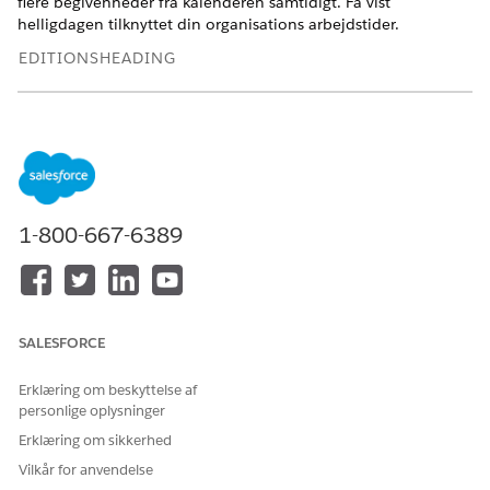
flere begivenheder fra kalenderen samtidigt. Få vist
helligdagen tilknyttet din organisations arbejdstider.
EDITIONSHEADING
Tilgængelig i: Lightning Experience
Tilgængelig i:
Enterprise
og
Unlimited
Edition med Life
Sciences Cloud, Life Sciences Cloud for Customer
Engagement-tilføjelsesprogramlicens og den
administrerede pakke Life Sciences Customer Engagement.
1-800-667-6389
LØSTE DENNE ARTIKEL DIT PROBLEM?
Giv os besked, så vi kan forbedre os!
SALESFORCE
Ja
Nej
Erklæring om beskyttelse af
personlige oplysninger
Erklæring om sikkerhed
Vilkår for anvendelse