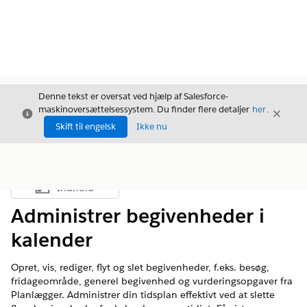
Denne tekst er oversat ved hjælp af Salesforce-
maskinoversættelsessystem. Du finder flere detaljer
her
.
Luk
Luk
Luk
Skift til engelsk
Ikke nu
Indhold
Vis indholdsfortegnelse
Administrer begivenheder i
kalender
Opret, vis, rediger, flyt og slet begivenheder, f.eks. besøg,
fridageområde, generel begivenhed og vurderingsopgaver fra
Planlægger. Administrer din tidsplan effektivt ved at slette