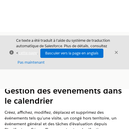
Ce texte a été traduit à l’aide du système de traduction
automatique de Salesforce. Plus de détails, consultez
Fermer
Ferme
<
cette page
.
Basculer vers la page en anglais
Fermer
Pas maintenant
Table des
Afficher la table des matières
matières
Gestion des événements dans
le calendrier
Créez, affichez, modifiez, déplacez et supprimez des
événements tels qu'une visite, un congé hors territoire, un
événement général et des tâches d'évaluation depuis