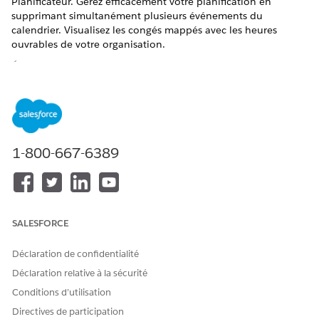
Planificateur. Gérez efficacement votre planification en
supprimant simultanément plusieurs événements du
calendrier. Visualisez les congés mappés avec les heures
ouvrables de votre organisation.
ÉDITIONS REQUISES
Disponible avec : Lightning Experience
Disponible avec : les éditions
Enterprise
et
Unlimited
avec
Life Sciences Cloud, la licence complémentaire Life
1-800-667-6389
Sciences Cloud pour Customer Engagement et le package
géré Life Sciences Customer Engagement.
SALESFORCE
CET ARTICLE A-T-IL RÉSOLU VOTRE PROBLÈME ?
Dites-nous ce que nous pouvons améliorer !
Déclaration de confidentialité
Déclaration relative à la sécurité
Oui
Non
Conditions d’utilisation
Directives de participation