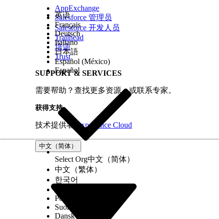
AppExchange
英语
Salesforce 管理员
Français
Salesforce 开发人员
Deutsch
Trailhead
Italiano
培训
日本語
Trust
Español (México)
Español
SUPPORT & SERVICES
需要帮助？查找更多资源，或联系专家。
获得支持
技术提供者
Experience Cloud
中文（简体）
Select Org
中文（简体）
中文（繁体）
한국어
Русский
Português (Brasil)
Suomi
Dansk