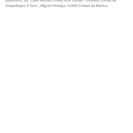
Salesforce, Inc. Calle Montes Urales 424, Lomas - Virreyes, Lomas de
rutina. Para ver todas las rutinas de un día específico,
Chapultepec V Secc., Miguel Hidalgo, 11000 Ciudad de México
haga clic en el icono de rutina.
Puede compartir, eliminar o cambiar el nombre de rutinas
existentes.
¿RESOLVIÓ ESTE ARTÍCULO SU PROBLEMA?
¡Háganos saber cómo podemos mejorar!
Sí
No