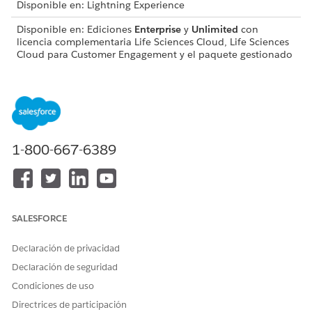
Disponible en: Lightning Experience
Disponible en: Ediciones
Enterprise
y
Unlimited
con
licencia complementaria Life Sciences Cloud, Life Sciences
Cloud para Customer Engagement y el paquete gestionado
Life Sciences Customer Engagement.
Crear una rutina
Cree rutinas para aplicar rápidamente un conjunto
predefinido de visitas para programaciones recurrentes. Esto
1-800-667-6389
elimina la necesidad de crear visitas individuales,
simplificando el proceso para rutinas de uno o varios días en
su calendario.
Desde el Iniciador de aplicación, busque y seleccione
Planificador
.
SALESFORCE
Toque
junto a la fecha en la que desea que se inicie la
Declaración de privacidad
rutina.
Declaración de seguridad
Seleccione
Crear o actualizar rutina
.
Ingrese un nombre para la rutina.
Condiciones de uso
Seleccione una fecha de finalización.
Directrices de participación