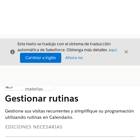
Este texto se tradujo con el sistema de traducción
automática de Salesforce. Obtenga más detalles
aquí
.
Cerrar
Cerrar
Cerrar
Cambiar a inglés
Ahora no
Índice de
Mostrar índice de materias
materias
Gestionar rutinas
Gestione sus visitas recurrentes y simplifique su programación
utilizando rutinas en Calendario.
EDICIONES NECESARIAS