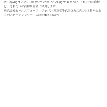
© Copyright 2026, Salesforce.com Inc. All rights reserved. それぞれの商標
既存のルーチンを共有、削除、または名前変更できます。
は、それぞれの商標所有者に帰属します。
株式会社セールスフォース・ジャパン 東京都千代田区丸の内1-1-3 日本生命
丸の内ガーデンタワー（Salesforce Tower）
この記事で問題は解決されましたか?
ご意見をお待ちしております。
はい
いいえ