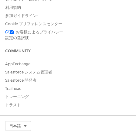
1 日のスケジュールを含むルーチンを作成するには、開始
日と同じ終了日を選択します。
利用規約
参加ガイドライン:
複数日にまたがるスケジュールを含むルーチンを作成する
には、開始日より後の終了日を選択します。
Cookie プリファレンスセンター
お客様によるプライバシー
変更内容を保存します。
設定の選択肢
既存のルーチンを更新する
COMMUNITY
既存のルーチンの適用
AppExchange
既存のルーチンを活用して、定義済みの訪問スケジュールを適用
します。
Salesforce システム管理者
Salesforce 開発者
アプリケーションランチャーで、[
プランナー]
を見つけて選択
します。
Trailhead
トレーニング
ルーチンを開始する日付の横にある [
] をタップします。
[
Apply Existing Routine]
を選択します。
トラスト
適用するルーチンを選択します。
ルーティンインジケーターは、ルーティンが適用された日に表
示されます。特定の日のすべてのルーティンを表示するには、
Select Org
日本語
ルーティンアイコンをクリックします。