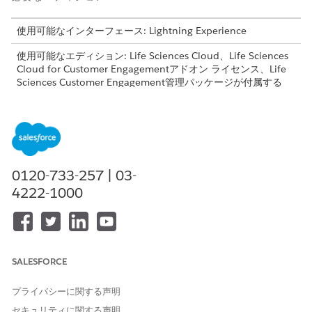
使用可能なインターフェース: Lightning Experience
使用可能なエディション: Life Sciences Cloud、Life Sciences
Cloud for Customer Engagementアドオン ライセンス、Life
Sciences Customer Engagement管理パッケージが付属する
Enterprise
Editionおよび
Unlimited
Edition。
ルーチンの作成
定期的なスケジュールに定義済みの訪問セットをすばやく適用す
るルーチンを作成します。これにより、個々の訪問を作成する必
0120-733-257 | 03-
要がなくなり、カレンダー全体での 1 日または複数日のルーチン
4222-1000
のプロセスが合理化されます。
アプリケーションランチャーで、[
プランナー]
を見つけて選択
します。
ルーチンを開始する日付の横にある [
] をタップします。
SALESFORCE
[
Create or Update
Routine] を選択します。
ルーチンの名前を入力します。
プライバシーに関する声明
終了日を選択します。
セキュリティに関する声明