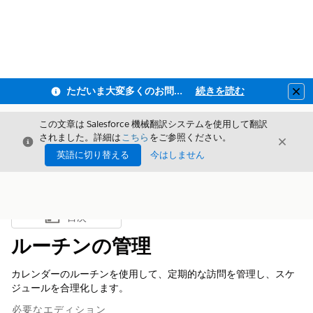
ただいま大変多くのお問い合わせをいただいており、ご連絡までにお時間を頂戴しております
続きを読む
Clo
この文章は Salesforce 機械翻訳システムを使用して翻訳
されました。詳細は
こちら
をご参照ください。
閉じる
閉じ
閉じる
英語に切り替える
今はしません
目次
目次を表示
ルーチンの管理
カレンダーのルーチンを使用して、定期的な訪問を管理し、スケ
ジュールを合理化します。
必要なエディション