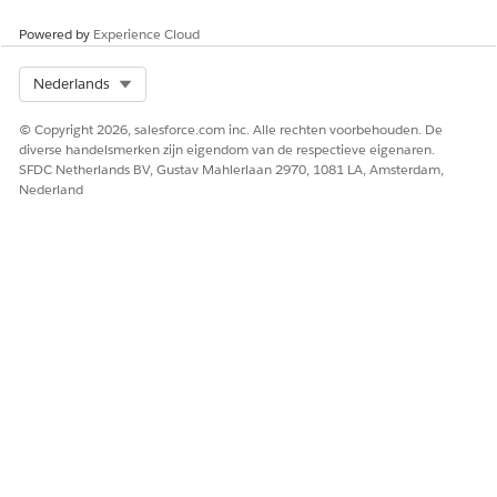
routinepictogram.
Powered by
Experience Cloud
U kunt bestaande routines delen, verwijderen of de naam
ervan wijzigen.
Select Org
Nederlands
© Copyright 2026, salesforce.com inc. Alle rechten voorbehouden. De
diverse handelsmerken zijn eigendom van de respectieve eigenaren.
SFDC Netherlands BV, Gustav Mahlerlaan 2970, 1081 LA, Amsterdam,
HEEFT DIT ARTIKEL UW PROBLEEM OPGELOST?
Nederland
Laat ons weten wat we kunnen doen om te verbeteren!
Ja
Nee