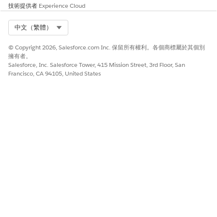
技術提供者
Experience Cloud
Select Org
中文（繁體）
© Copyright 2026, Salesforce.com Inc. 保留所有權利。各個商標屬於其個別
擁有者。
Salesforce, Inc. Salesforce Tower, 415 Mission Street, 3rd Floor, San
Francisco, CA 94105, United States