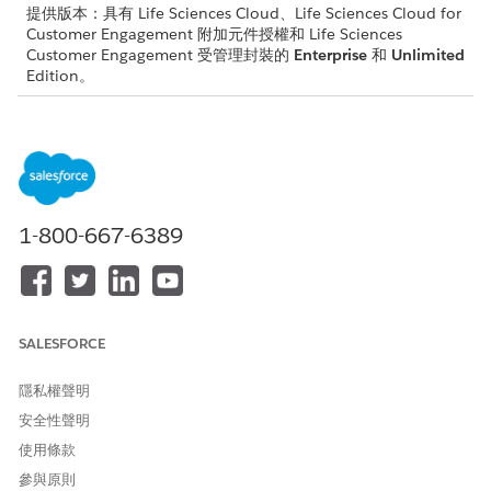
提供版本：具有 Life Sciences Cloud、Life Sciences Cloud for
Customer Engagement 附加元件授權和 Life Sciences
Customer Engagement 受管理封裝的
Enterprise
和
Unlimited
Edition。
建立例行程序
建立例行程序,以針對循環排程快速套用一組預先定義的造訪。這可
減少建立個別造訪的需求,簡化行事曆中單日或多日例行流程。
進入 App Launcher,尋找並選取「
計畫者
」。
1-800-667-6389
點選您想要例行程序開始的日期旁邊的
。
選取「
建立或更新例行
」。
輸入例項的名稱。
選取結束日期。
SALESFORCE
若要建立包含單日排程的例行程序,請選取與開始日期相同的
結束日期。
隱私權聲明
若要建立包含跨多日排程的例行程序,請選取開始日期之後的
安全性聲明
結束日期。
使用條款
請儲存您的變更。
參與原則