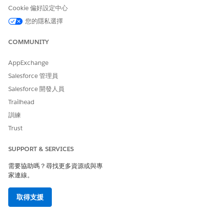
若要更新現有例項:
Cookie 偏好設定中心
您的隱私選擇
套用現有的例行程序
COMMUNITY
利用現有例項來套用預先定義的造訪排程。
進入 App Launcher,尋找並選取「
計畫者
」。
AppExchange
點選您想要例行程序開始的日期旁邊的
。
Salesforce 管理員
選取「
套用現有例程
」。
Salesforce 開發人員
選取您要套用的例行程序。
Trailhead
例行指標會在套用例行記錄的日期顯示。若要檢視特定日期的所
有例行事項,請按一下 例行事項圖示。
訓練
Trust
您可以共用、刪除或重新命名現有的例行。
SUPPORT & SERVICES
需要協助嗎？尋找更多資源或與專
此文章是否解決您的問題？
家連線。
請讓我們知道，以便我們改進！
取得支援
是
否