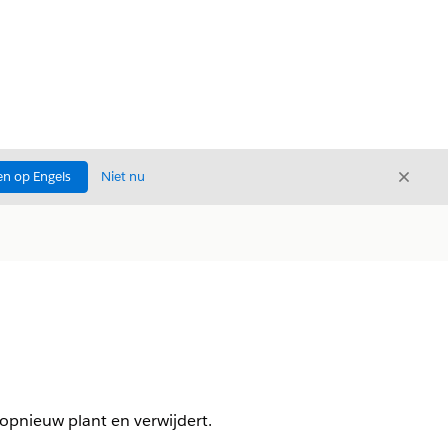
Sluite
n op Engels
Niet nu
Sluiten
opnieuw plant en verwijdert.