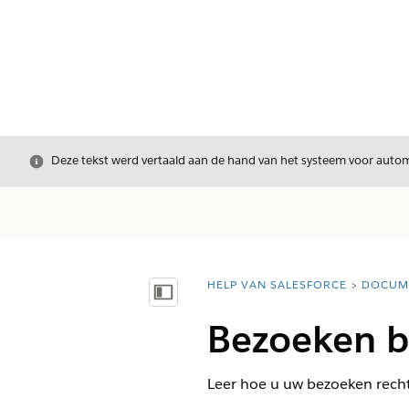
Sluiten
Deze tekst werd vertaald aan de hand van het systeem voor automa
HELP VAN SALESFORCE
DOCUM
U bent hier:
Inhoudsopgave weergeven
Bezoeken b
Leer hoe u uw bezoeken rechts