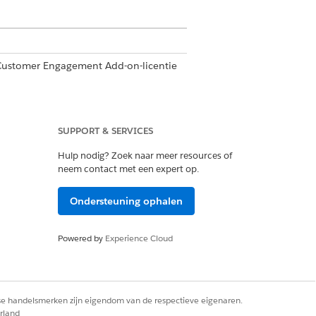
 Customer Engagement Add-on-licentie
SUPPORT & SERVICES
eep een account gewoon van de
Hulp nodig? Zoek naar meer resources of
ast) een leeg tijdstip.
neem contact met een expert op.
h gepland voor het voorkeuradres
Ondersteuning ophalen
ok alle adressen voor een account
Powered by
Experience Cloud
 tijd van de aanbieder, de
achtergrond te tonen.
rse handelsmerken zijn eigendom van de respectieve eigenaren.
gestaan op grond van uw regels voor
rland