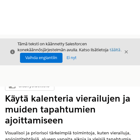
Tämä teksti on käännetty Salesforcen
konekäännösjärjestelmän avulla. Katso lisätietoja
täältä
.
Sulje
Sulje
Sulje
Vaihda englantiin
Ei nyt
Sisällysluettelo
Näytä sisällysluettelo
Käytä kalenteria vierailujen ja
muiden tapahtumien
ajoittamiseen
Visualisoi ja priorisoi tärkeimpiä toimintoja, kuten vierailuja,
arviointitehtäviä, alueen vapaita aikoja ja yleisiä tapahtumia.