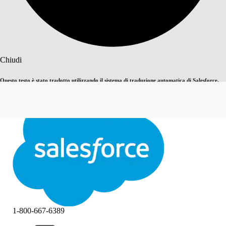
Cerca
Chiudi
Questo testo è stato tradotto utilizzando il sistema di traduzione automatica di Salesforce.
Passa all'inglese
Non ora
Ulteriori dettagli sono disponibili
qui
.
Chiudi
Chiudi
1-800-667-6389