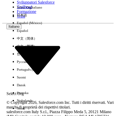
Sviluppatori Salesforce
Trailhead
Select Org
Italiano
Esperienza
Formazione
日本語
Trust
Español (México)
Italiano
Español
Cancella tutto
Chiudi
中文（简体）
中文（繁體）
한국어
Русский
Português (Brasil)
Suomi
Dansk
Svenska
Select Org
Nederlands
© Copyright 2026, Salesforce.com Inc. Tutti i diritti riservati. Vari
marchi di proprietà dei rispettivi titolari.
Norsk
salesforce.com Italy S.r.l., Piazza Filippo Meda 5, 20121 Milano
Nessun risultato