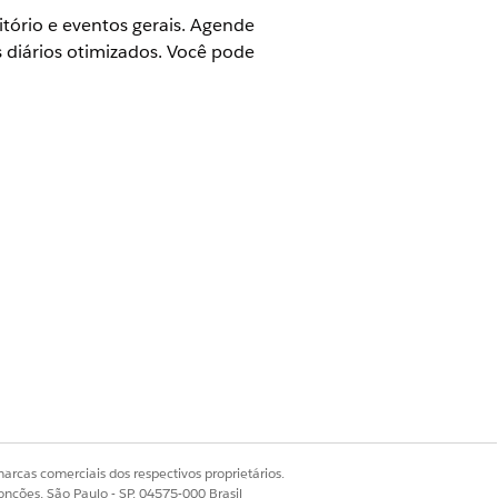
rritório e eventos gerais. Agende
 diários otimizados. Você pode
Life Sciences Cloud para Engajamento
agenda para um período diferente.
ar a visualização do calendário.
arcas comerciais dos respectivos proprietários.
onções, São Paulo - SP, 04575-000 Brasil