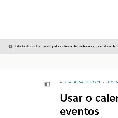
Fechar
Este texto foi traduzido pelo sistema de tradução automática da 
AJUDA DO SALESFORCE
DOCUM
Você está aqui:
Mostrar índice
Usar o cale
eventos