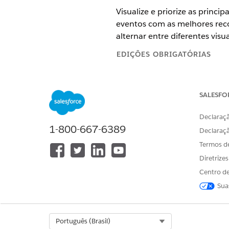
Visualize e priorize as princip
eventos com as melhores reco
alternar entre diferentes visua
EDIÇÕES OBRIGATÓRIAS
Disponível em: Lightning Exper
SALESFO
Disponível em: Edições
Enterpri
do cliente e o pacote gerenciad
Declaraçã
1-800-667-6389
Declaraç
Modos de exibição
Termos d
Período anterior e Próximo pe
Diretrize
Período do calendário: Toque
Centro de
Depois de selecionar uma dat
Sua
Modos de exibição de calend
Hoje: Clique em
Hoje
para vis
Select Org
Português (Brasil)
Criar e filtrar eventos