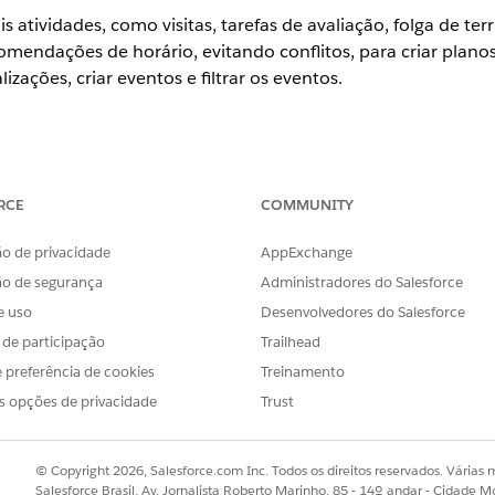
ais atividades, como visitas, tarefas de avaliação, folga de te
mendações de horário, evitando conflitos, para criar planos
lizações, criar eventos e filtrar os eventos.
ience
RCE
COMMUNITY
se
e
Unlimited
com a licença Life Sciences Cloud, o complemento 
o Engajamento do cliente Life Sciences.
o de privacidade
AppExchange
ão de segurança
Administradores do Salesforce
e uso
Desenvolvedores do Salesforce
ríodo: Selecione < > para alterar as datas no calendário.
s de participação
Trailhead
 no ícone de calendário e selecione uma data para visualizar sua 
 preferência de cookies
Treinamento
a, toque fora do calendário para fechá-la.
s opções de privacidade
Trust
ário: Selecione
dia
,
semana de trabalho
,
semana
ou
mês
para alter
ualizar a agenda do dia atual.
© Copyright 2026, Salesforce.com Inc. Todos os direitos reservados. Várias m
Salesforce Brasil, Av. Jornalista Roberto Marinho, 85 - 14º andar - Cidade M