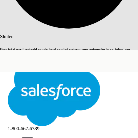
Zoeken
Sluiten
Deze tekst werd vertaald aan de hand van het systeem voor automatische vertaling van
Overschakelen op Engels
Niet nu
Salesforce. U vindt
hier
meer details.
Sluiten
Sluiten
1-800-667-6389