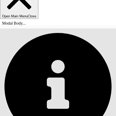
Open Main Menu
Close
Modal Body...
INHOUDSOPGAVE
Zoeken
Inhoudsopgave
weergeven
Inhoudsopgave