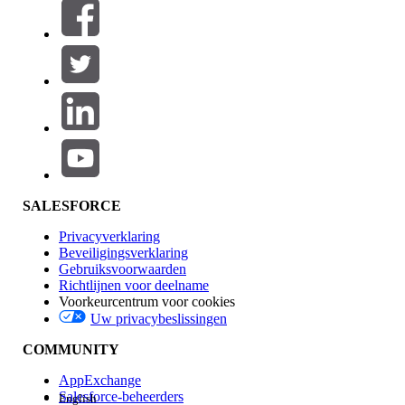
Filters (0)
FILTERS SELECTEREN
Productgebied
Toevoegen
Invloed op functies
SALESFORCE
Privacyverklaring
Beveiligingsverklaring
Gebruiksvoorwaarden
Richtlijnen voor deelname
Voorkeurcentrum voor cookies
Uw privacybeslissingen
Edition
COMMUNITY
AppExchange
Salesforce-beheerders
English