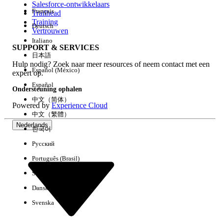
Salesforce-ontwikkelaars
Français
Trailhead
Ervaring
Training
Deutsch
Vertrouwen
Italiano
SUPPORT & SERVICES
日本語
Hulp nodig? Zoek naar meer resources of neem contact met een
Alles wissen
Gereed
Español (México)
expert op.
Español
Ondersteuning ophalen
中文（简体）
Powered by
Experience Cloud
中文（繁體）
Nederlands
한국어
Русский
Português (Brasil)
Suomi
Dansk
Svenska
Geen resultaten