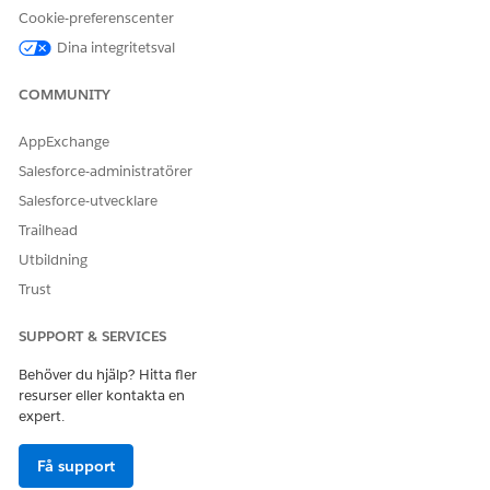
från ZIP-filer för presentationer.
Cookie-preferenscenter
JSON-struktur för presentationer
Dina integritetsval
Förstå hierarkin och strukturen för de JSON-egenskaper
som är tillgängliga för Mustache mallprocessor för
COMMUNITY
Intelligent innehåll-presentationer.
Funktioner för presentationsspelare
AppExchange
Du kan inkludera JavaScript-kod i presentationens ZIP-fil
Salesforce-administratörer
för Life Sciences Customer Engagement. Dessa funktioner
Salesforce-utvecklare
aktiverar dynamiskt, interaktivt presentationsinnehåll som
Trailhead
kan fråga data, navigera i bilder, uppdatera poster, starta
e-postmeddelanden, starta eller stoppa spårningsmått och
Utbildning
bädda in undersökningar på presentationssidor. När
Trust
JavaScript-funktionen anropas under presentationer utförs
åtgärden i presentationsspelaren.
SUPPORT & SERVICES
Callback-händelsefunktion
Behöver du hjälp? Hitta fler
När en händelse inträffar i mobilappen Life Sciences
resurser eller kontakta en
Cloud kan du använda en callback-händelsefunktion för
expert.
att meddela sidans JavaScript, HTML eller mall. Till
exempel kan händelser utlösas när användare pausar eller
Få support
återupptar spårning av presentationsmått.