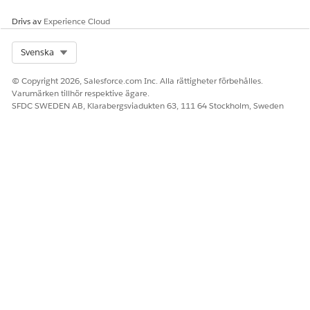
Drivs av
Experience Cloud
Select Org
Svenska
LÖSTE DENNA ARTIKEL DITT PROBLEM?
Berätta för oss vad vi kan förbättra!
© Copyright 2026, Salesforce.com Inc. Alla rättigheter förbehålles.
Varumärken tillhör respektive ägare.
Ja
Nej
SFDC SWEDEN AB, Klarabergsviadukten 63, 111 64 Stockholm, Sweden