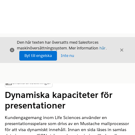
Den här texten har översatts med Salesforces
maskinöversättningssystem. Mer information
här
.
Stäng
Stäng
Stäng
Byt till engelska
Inte nu
Innehållsförteckningar
Visa innehållsförteckning
Dynamiska kapaciteter för
presentationer
Kundengagemang inom Life Sciences använder en
presentationsspelare som drivs av en Mustache mallprocessor
för att visa dynamiskt innehåll. Innan en sida läses in samlas