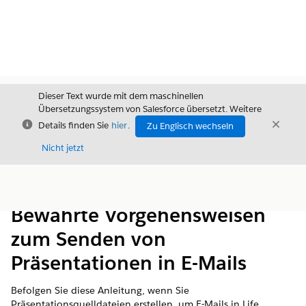
Dieser Text wurde mit dem maschinellen
Übersetzungssystem von Salesforce übersetzt. Weitere
Schließen
Schli
Details finden Sie
hier
.
Zu Englisch wechseln
Schließ
Nicht jetzt
Inhalt
Inhalt anzeigen
Bewährte Vorgehensweisen
zum Senden von
Präsentationen in E-Mails
Befolgen Sie diese Anleitung, wenn Sie
Präsentationsquelldateien erstellen, um E-Mails in Life