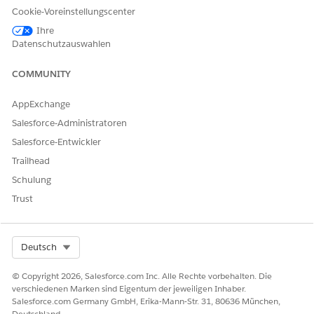
Wenn die PDF kleiner als 3 MB ist, wird sie standardmäßig
Cookie-Voreinstellungscenter
an den Präsentationsseiten-Datensatz angehängt. Fügen
Ihre
Sie bei Dateien mit einer Größe von mehr als 3 MB die
Datenschutzauswahlen
PDF-Datei manuell zu den Dateien der Präsentationsseite
hinzu.
COMMUNITY
AppExchange
Salesforce-Administratoren
KONNTEN SIE IHR PROBLEM MITHILFE DIESES ARTIKELS
LÖSEN?
Salesforce-Entwickler
Geben Sie uns Feedback, damit wir uns verbessern können.
Trailhead
Schulung
Ja
Nein
Trust
Select Org
Deutsch
© Copyright 2026, Salesforce.com Inc. Alle Rechte vorbehalten. Die
verschiedenen Marken sind Eigentum der jeweiligen Inhaber.
Salesforce.com Germany GmbH, Erika-Mann-Str. 31, 80636 München,
Deutschland