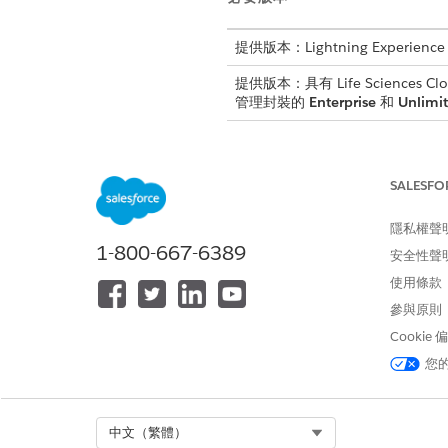
提供版本：Lightning Experience
提供版本：具有 Life Sciences Clou
管理封裝的
Enterprise
和
Unlimi
語法
SALESFO
PresentationPlayer.alert(
m
隱私權聲
1-800-667-6389
安全性聲
引數
使用條款
參與原則
引數
Cookie
message
您
Select Org
中文（繁體）
此文章是否解決您的問題？