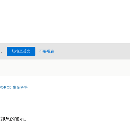
處
。
切換至英文
不要現在
FORCE 生命科學
定訊息的警示。