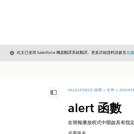
結束
此文已使用 Salesforce 機器翻譯系統翻譯。更多詳細資料請參見
此
SALESFORCE 說明
文件
AGENT
您位於此處：
顯示目錄
alert 函數
在簡報播放程式中開啟具有指
必要版本