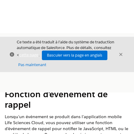
Ce texte a été traduit à l’aide du système de traduction
automatique de Salesforce. Plus de détails, consultez
Fermer
Ferme
<
cette page
.
Basculer vers la page en anglais
Fermer
Pas maintenant
Table des
Afficher la table des matières
matières
Fonction d'événement de
rappel
Lorsqu'un événement se produit dans l'application mobile
Life Sciences Cloud, vous pouvez utiliser une fonction
d'événement de rappel pour notifier le JavaScript, HTML ou le