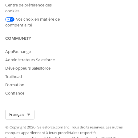
sur iOS. Ces événements
Centre de préférence des
sont pris en charge.
cookies
Vos choix en matière de
:
'cancelbuttonpress'
confidentialité
L'événement est
déclenché lorsque les
utilisateurs sélectionnent
COMMUNITY
le bouton Annuler.
:
'pausebuttonpress'
AppExchange
L'événement est
déclenché lorsque les
Administrateurs Salesforce
utilisateurs sélectionnent
Développeurs Salesforce
le bouton Interrompre
pour arrêter le suivi des
Trailhead
métriques de
Formation
présentation.
:
'playbuttonpress'
Confiance
L'événement est
déclenché lorsque les
utilisateurs sélectionnent
le bouton Lecture pour
Select Org
Français
reprendre le suivi des
métriques de
© Copyright 2026, Salesforce.com Inc. Tous droits réservés. Les autres
présentation.
marques appartiennent à leurs propriétaires respectifs.
'returntovisitbuttonp