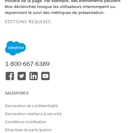
modèle de la page. Par exemple, des événements peuvent
être déclenchés lorsque les utilisateurs interrompent ou
reprennent le suivi des métriques de présentation.
ÉDITIONS REQUISES
Disponible avec : Lightning Experience
Disponible avec : les éditions
Enterprise
et
Unlimited
avec
Life Sciences Cloud, la licence complémentaire Life
Sciences Cloud pour Customer Engagement et le package
1-800-667-6389
géré Life Sciences Customer Engagement.
Syntaxe
PresentationPlayer.registerEventListener(iOS_event, 
SALESFORCE
Déclaration de confidentialité
Arguments
Déclaration relative à la sécurité
ARGUMENT
DESCRIPTION
Conditions d’utilisation
Directives de participation
iOS_event
L'événement qui se produit