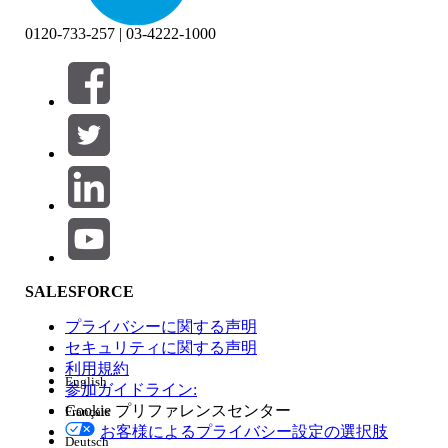
0120-733-257 | 03-4222-1000
絞り込み条件 (0)
絞り込み条件を選択
追加
製品エリア
SALESFORCE
機能の影響
プライバシーに関する声明
セキュリティに関する声明
利用規約
English
参加ガイドライン:
Cookie プリファレンスセンター
Français
エディション
お客様によるプライバシー設定の選択肢
Deutsch