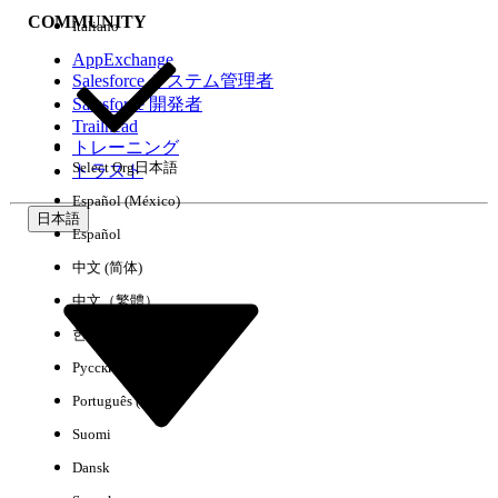
COMMUNITY
Italiano
AppExchange
Salesforce システム管理者
Salesforce 開発者
環境
Trailhead
トレーニング
Select Org
日本語
トラスト
Español (México)
日本語
Español
すべてクリア
完了
中文 (简体)
中文（繁體）
한국어
Русский
Português (Brasil)
Suomi
Dansk