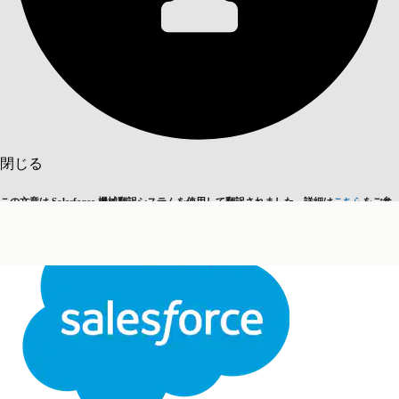
目次を表示
目次
検索
閉じる
この文章は Salesforce 機械翻訳システムを使用して翻訳されました。詳細は
こちら
をご参
英語に切り替える
今はしません
照ください。
閉じる
閉じる