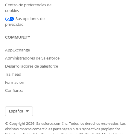
Centro de preferencias de
cookies
ARGUMENTO
DESCRIPCIÓN
Sus opciones de
callbackMethod
El nombre del método
privacidad
JavaScript que recibe los
resultados de la operación.
COMMUNITY
Devoluciones
AppExchange
Este método devuelve JSON que contiene el Id. de la visita
Administradores de Salesforce
principal, por ejemplo:
Desarrolladores de Salesforce
Trailhead
{"state":"success", "id": "<parent_visit_uid>"}
Formación
Confianza
Uso
Cuando se llama a esta función durante una presentación y
se crea una visita correctamente:
Select Org
Español
Los usuarios pueden seleccionar el botón Visita en el
© Copyright 2026, Salesforce.com Inc. Todos los derechos reservados. Las
menú del reproductor de presentaciones para abrir la
distintas marcas comerciales pertenecen a sus respectivos propietarios.
visita. Todas las mediciones de presentación que se siguen