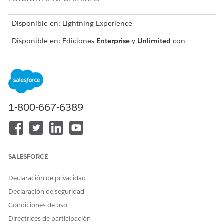
Disponible en: Lightning Experience
Disponible en: Ediciones
Enterprise
y
Unlimited
con
licencia Life Sciences Cloud, Life Sciences Cloud para
Customer Engagement Add-on y el paquete gestionado Life
Sciences Customer Engagement.
1-800-667-6389
Recomendamos invocar esta función solo
SUGERENCIA
una vez por sesión de presentación.
SALESFORCE
Sintaxis
Declaración de privacidad
Declaración de seguridad
PresentationPlayer.createVisit(
callbackMethod
)
Condiciones de uso
Directrices de participación
Argumentos