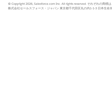
© Copyright 2026, Salesforce.com Inc. All rights reserve
説明
株式会社セールスフォース・ジャパン 東京都千代田区丸の内1-1-3 日本生命丸の内ガ
操作の結果を受け取る JavaSc
 を含む JSON を返します。次に例を示します。
"<parent_visit_uid>"}
関数がコールされ、訪問が正常に作成されると、次のようにな
プレーヤーメニューで [訪問] ボタンを選択して訪問を開くことができ
問にリンクされます。
されていない場合は、訪問の取引先項目が空白になります。
レゼンテーションターゲティングが適用されます。
問に関連します。