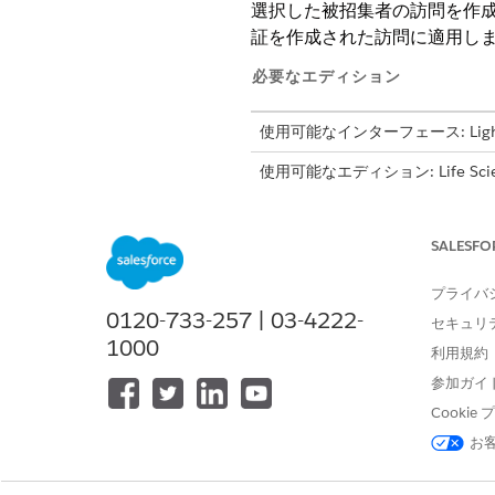
選択した被招集者の訪問を作成し
証を作成された訪問に適用し
必要なエディション
使用可能なインターフェース: Lightni
使用可能なエディション: Life Science
Engagement管理パッケージが
SALESFO
この関数は、プレ
ヒント
プライバ
0120-733-257 | 03-4222-
セキュリ
1000
構文
利用規約
参加ガイ
PresentationPlayer.createV
Cooki
お
引数