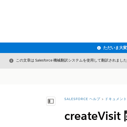
閉じる
この文章は Salesforce 機械翻訳システムを使用して翻訳されまし
SALESFORCE ヘルプ
ドキュメント
詳細情報:
目次を表示
createVisi