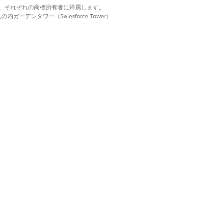
d. それぞれの商標は、それぞれの商標所有者に帰属します。
ーデンタワー（Salesforce Tower）
ript メソッドの名前。
ります。
ます。セッション中に追跡されたすべての