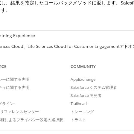
、結果を指定したコールバックメソッドに返します。Salesfo
ます。
ng Experience
s Cloud、Life Sciences Cloud for Customer Engagementアドオ
付属する
Enterprise
Editionおよび
Unlimited
Edition。
RCE
COMMUNITY
ゼンテーションセッションごとに 1 回のみ呼び出すことをお勧めしま
シーに関する声明
AppExchange
ティに関する声明
Salesforce システム管理者
Salesforce 開発者
ドライン:
Trailhead
isit(
callbackMethod
)
e プリファレンスセンター
トレーニング
客様によるプライバシー設定の選択肢
トラスト