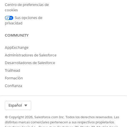
Argumentos
Centro de preferencias de
cookies
ARGUMENTO
DESCRIPCIÓN
Sus opciones de
privacidad
regionId
El Id. de la región donde los
usuarios no pueden deslizar.
COMMUNITY
x
La coordenada horizontal
de la esquina superior
AppExchange
izquierda del área donde los
usuarios no pueden deslizar
Administradores de Salesforce
como una posición
Desarrolladores de Salesforce
absoluta, en puntos.
Trailhead
y
La coordenada vertical de la
Formación
esquina superior izquierda
donde los usuarios no
Confianza
pueden deslizar como una
posición absoluta, en
puntos.
Select Org
Español
width
La anchura del área donde
los usuarios no pueden
© Copyright 2026, Salesforce.com Inc. Todos los derechos reservados. Las
deslizar, en puntos.
distintas marcas comerciales pertenecen a sus respectivos propietarios.