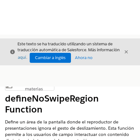
Este texto se ha traducido utilizando un sistema de
traducción automática de Salesforce. Más información
Cerrar
Cerrar
Cerrar
aquí
.
Cambiar a inglés
Ahora no
Índice de
Mostrar índice de materias
materias
defineNoSwipeRegion
Function
Define un área de la pantalla donde el reproductor de
presentaciones ignora el gesto de deslizamiento. Esta función
permite a los usuarios de campo interactuar con contenido