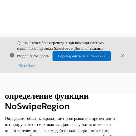
Данный текст был переведен при помощи системы
машинного перевода Salesforce. Дополнительные
Закрыть
Закры
сведения см.
здесь
.
Переключить на английский
Закрыт
Не сейчас
Содержание
Показать содержание
определение функции
NoSwipeRegion
Определяет область экрана, где проигрыватель презентации
игнорирует жест смахивания. Данная функция позволяет
пользователям поля взаимодействовать с динамическим