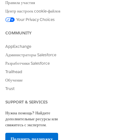
Аргументы
Правила участия
Центр настроек cookie-файлов
АРГУМЕНТ
ОПИСАНИЕ
Your Privacy Choices
regionId
Код региона, в котором
пользователи не могут
COMMUNITY
провести пальцем.
AppExchange
x
Горизонтальная координата
левого верхнего угла области,
Администраторы Salesforce
в которой пользователи не
Разработчики Salesforce
могут провести пальцем в
абсолютном положении, в
Trailhead
точках.
Обучение
y
Вертикальная координата
Trust
левого верхнего угла, в
котором пользователи не могут
SUPPORT & SERVICES
провести пальцем в
абсолютном положении (в
Нужна помощь? Найдите
точках).
дополнительные ресурсы или
свяжитесь с экспертом.
width
Ширина области, в которой
пользователи не могут
провести пальцем, в баллах.
Получить поддержку