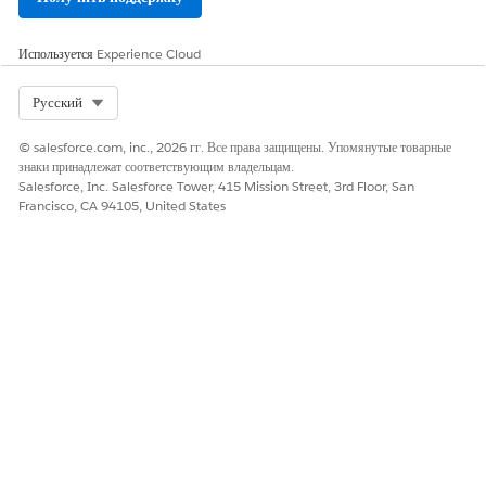
height
Высота области, в которой
пользователи не могут
Используется
Experience Cloud
провести пальцем (в баллах).
Select Org
Русский
Пример
© salesforce.com, inc., 2026 гг. Все права защищены. Упомянутые товарные
В данном примере кодом является регион.
знаки принадлежат соответствующим владельцам.
Salesforce, Inc. Salesforce Tower, 415 Mission Street, 3rd Floor, San
Francisco, CA 94105, United States
IntelligentContentPlayer.defineNoSwipeRegion("region
ЭТА СТАТЬЯ РЕШИЛА ВАШУ ПРОБЛЕМУ?
Оставьте свой отзыв, чтобы мы могли стать лучше!
Да
Нет