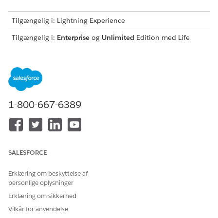
Tilgængelig i: Lightning Experience
Tilgængelig i:
Enterprise
og
Unlimited
Edition med Life
Sciences Cloud, Life Sciences Cloud for Customer
Engagement-tilføjelsesprogramlicens og den
administrerede pakke Life Sciences Customer Engagement.
Denne funktion understøtter berøringsbaseret interaktion og
navigation og er kun tilgængelig i Life Sciences Cloud. Det
understøttes ikke på desktoplokaliteten, som bruger
1-800-667-6389
standardbrugergrænsefladekontroller, f.eks. knapper og pile.
Syntaks
SALESFORCE
PresentationPlayer.destroyNoSwipeRegion(
regionId
)
Erklæring om beskyttelse af
Argumenter
personlige oplysninger
Erklæring om sikkerhed
ARGUMENT
BESKRIVELSE
Vilkår for anvendelse