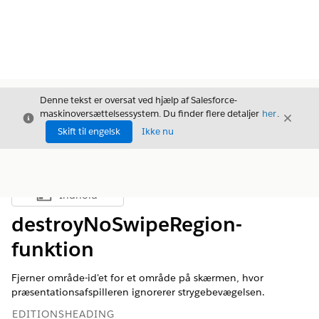
Denne tekst er oversat ved hjælp af Salesforce-
maskinoversættelsessystem. Du finder flere detaljer
her
.
Luk
Luk
Luk
Skift til engelsk
Ikke nu
Indhold
Vis indholdsfortegnelse
destroyNoSwipeRegion-
funktion
Fjerner område-id'et for et område på skærmen, hvor
præsentationsafspilleren ignorerer strygebevægelsen.
EDITIONSHEADING