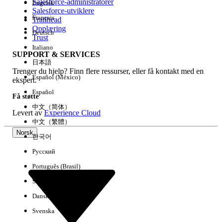
Salesforce-administratorer
Engelsk
Salesforce-utviklere
Français
Trailhead
Erfaring
Opplæring
Deutsch
Trust
Italiano
SUPPORT & SERVICES
日本語
Trenger du hjelp? Finn flere ressurser, eller få kontakt med en
Fjern alle
Utført
Español (México)
ekspert.
Español
Få støtte
中文（简体）
Levert av
Experience Cloud
中文（繁體）
Norsk
한국어
Русский
Português (Brasil)
Suomi
Dansk
Svenska