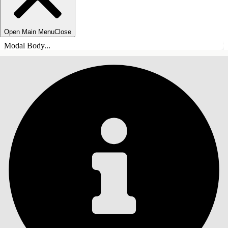
Open Main Menu
Close
Modal Body...
INNHOLD
Søk
Vis innholdsfortegnelse
Innhold