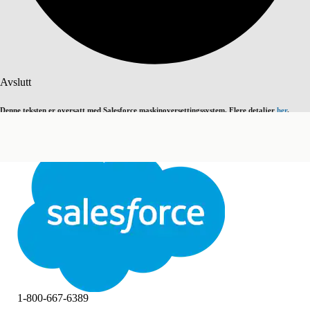
Søk
Avslutt
Denne teksten er oversatt med Salesforce maskinoversettingssystem. Flere detaljer
her
.
Bytt til engelsk
Ikke nå
Avslutt
Avslutt
1-800-667-6389