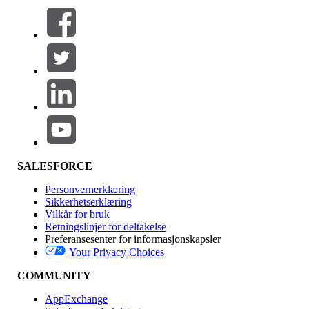
Filtre (0)
VELG FILTRE
Legg til
Produktområde
Funksjonsinnvirkning
SALESFORCE
Personvernerklæring
Sikkerhetserklæring
Vilkår for bruk
Retningslinjer for deltakelse
Preferansesenter for informasjonskapsler
Your Privacy Choices
Utgave
COMMUNITY
AppExchange