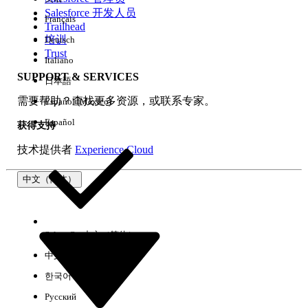
Salesforce 开发人员
Français
体验
Trailhead
培训
Deutsch
Trust
Italiano
SUPPORT & SERVICES
日本語
全部清除
完成
需要帮助？查找更多资源，或联系专家。
Español (México)
Español
获得支持
技术提供者
Experience Cloud
中文（简体）
Select Org
中文（简体）
中文（繁体）
한국어
Русский
没有结果