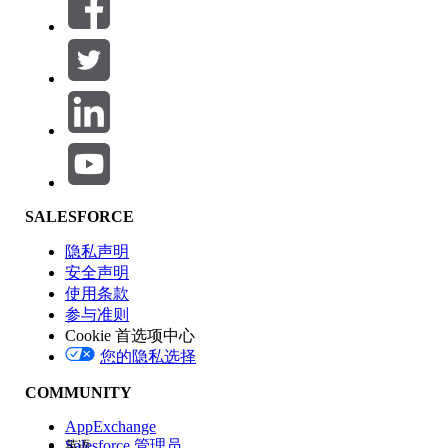
筛选器 (0)
选择筛选器
添加
产品区域
SALESFORCE
功能影响
隐私声明
安全声明
使用条款
参与准则
Cookie 首选项中心
版本
您的隐私选择
COMMUNITY
AppExchange
Salesforce 管理员
英语