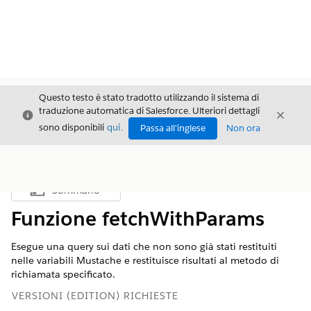
Questo testo è stato tradotto utilizzando il sistema di
traduzione automatica di Salesforce. Ulteriori dettagli
Chiudi
Chiud
Chiudi
sono disponibili
qui
.
Passa all'inglese
Non ora
Sommario
Mostra sommario
Funzione fetchWithParams
Esegue una query sui dati che non sono già stati restituiti
nelle variabili Mustache e restituisce risultati al metodo di
richiamata specificato.
VERSIONI (EDITION) RICHIESTE