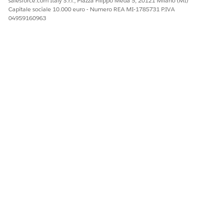
salesforce.com Italy S.r.l., Piazza Filippo Meda 5, 20121 Milano (MI)
: Facoltativo.
order by
Capitale sociale 10.000 euro - Numero REA MI-1785731 P.IVA
Campo in base al quale
04959160963
ordinare la query.
: Facoltativo.
limit
Numero massimo di
record da restituire.
La clausola WHERE
supporta:
Operatori logici
seguenti:
,
,
AND
OR
NOT
Questi operatori di
confronto:
,
,
,
,
IN
LIKE
=
<
>
Per utilizzare l'operatore
IN, racchiudere i valori
tra parentesi, ad
esempio
"Id IN {\”val
.
1\”,\”val2\”}"
Queste parole chiave
SOQL.
Estratti
con
SELECT
nomi di colonne,