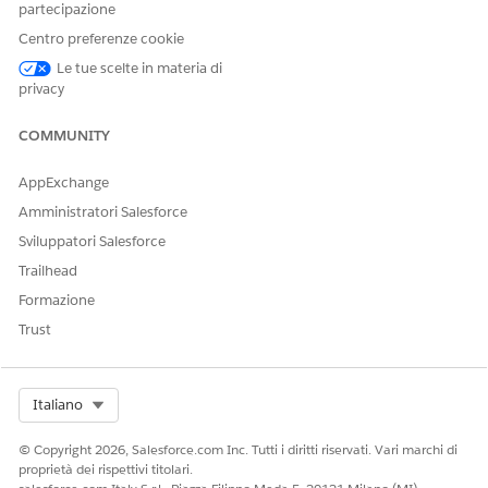
partecipazione
Argomenti
Centro preferenze cookie
Le tue scelte in materia di
ARGOMENTO
DESCRIZIONE
privacy
query
La query SOQL sotto forma
COMMUNITY
di stringa o il valore del
localizzatore di query per i
recuperi successivi. È
AppExchange
possibile includere variabili
Amministratori Salesforce
Mustache nelle query.
Sviluppatori Salesforce
Nel parametro
,
query
Trailhead
specificare i seguenti valori.
Formazione
: Il nome API
object
Trust
dell'oggetto.
: Elenco separato
fields
da virgole dei nomi API
dei campi.
Select Org
Italiano
: Facoltativo. Una
where
condizione WHERE che
© Copyright 2026, Salesforce.com Inc. Tutti i diritti riservati. Vari marchi di
fa riferimento ai nomi
proprietà dei rispettivi titolari.
API dei campi.