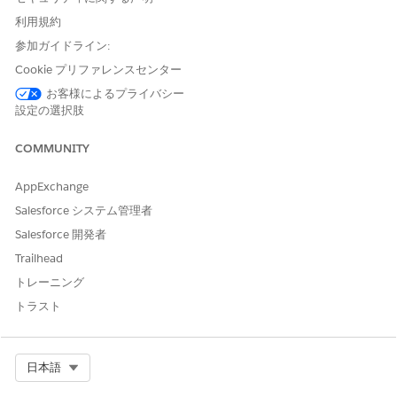
示します。
利用規約
参加ガイドライン:
パラメーター
Cookie プリファレンスセンター
PresentationPlayer.getSurveyFlowJson(
Object
)
お客様によるプライバシー
設定の選択肢
引数
COMMUNITY
引数
説明
AppExchange
Object
この形式の JSON 文字列。
Salesforce システム管理者
Salesforce 開発者
{"developerName":"name of
Trailhead
トレーニング
トラスト
利用状況
アンケートデータが読み込まれると、この関数は
"surveyflowjs
イベントを自動的にトリガーします。応答を処理する
onloaded"
Select Org
日本語
には、イベントリスナーを登録します。