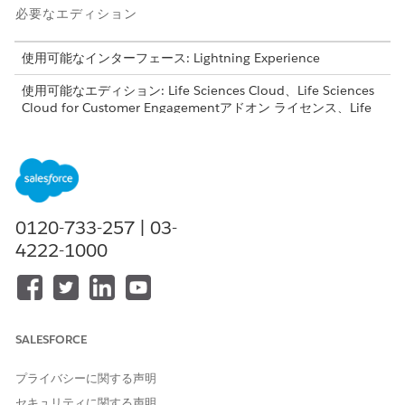
必要なエディション
使用可能なインターフェース: Lightning Experience
使用可能なエディション: Life Sciences Cloud、Life Sciences
Cloud for Customer Engagementアドオン ライセンス、Life
Sciences Customer Engagement管理パッケージが付属する
Enterprise
Editionおよび
Unlimited
Edition。
この関数は、コールされると次の処理を実行します。
入力パラメーターを検証し、アンケートの開発者名が欠落して
0120-733-257 | 03-
いる場合はエラーを返します。
開発者名とユーザーのアクセス権に基づいてアンケートを読み
4222-1000
込みます。
現在のプレゼンテーションと訪問の保存済みのアンケートがあ
る場合、保存済みの回答を読み込みます。アンケートへの回答
が見つからない場合、関数は新しいアンケートを読み込みま
SALESFORCE
す。
アンケートの JSON データの読み込み後に
"surveyflowjson
プライバシーに関する声明
loaded"
イベントをトリガーします。
無効な要求または欠落しているアンケートデータのエラーを表
セキュリティに関する声明