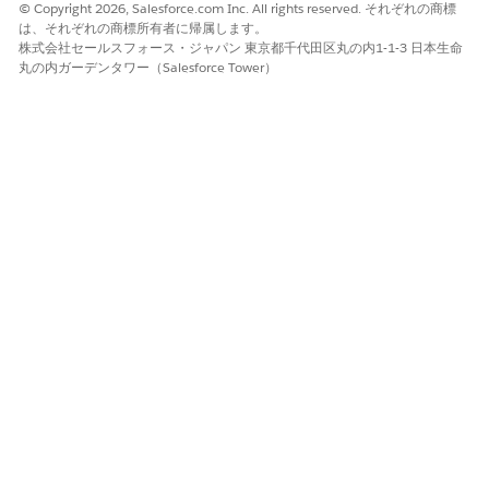
© Copyright 2026, Salesforce.com Inc. All rights reserved. それぞれの商標
例
は、それぞれの商標所有者に帰属します。
株式会社セールスフォース・ジャパン 東京都千代田区丸の内1-1-3 日本生命
丸の内ガーデンタワー（Salesforce Tower）
PresentationPlayer.registerEventListener("surveyflowj
       ){ // Handle the survey JSON data

        console.log("Survey loaded:", surveyJson);

    });

    // Call the function

    PresentationPlayer.getSurveyFlowJson({"developer
この記事で問題は解決されましたか?
ご意見をお待ちしております。
はい
いいえ