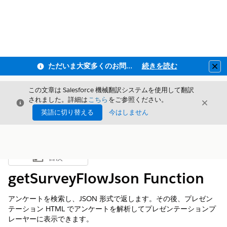
ただいま大変多くのお問い合わせをいただいており、ご連絡までにお時間を頂戴しております
続きを読む
Clo
この文章は Salesforce 機械翻訳システムを使用して翻訳
されました。詳細は
こちら
をご参照ください。
閉じる
閉じ
閉じる
英語に切り替える
今はしません
目次
目次を表示
getSurveyFlowJson Function
アンケートを検索し、JSON 形式で返します。その後、プレゼン
テーション HTML でアンケートを解析してプレゼンテーションプ
レーヤーに表示できます。