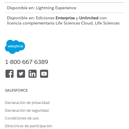
Disponible en: Lightning Experience
Disponible en: Ediciones
Enterprise
y
Unlimited
con
licencia complementaria Life Sciences Cloud, Life Sciences
Cloud para Customer Engagement y el paquete gestionado
Life Sciences Customer Engagement.
Sintaxis
1-800-667-6389
PresentationPlayer.goPreviousPage()
¿RESOLVIÓ ESTE ARTÍCULO SU PROBLEMA?
SALESFORCE
¡Háganos saber cómo podemos mejorar!
Declaración de privacidad
Sí
No
Declaración de seguridad
Condiciones de uso
Directrices de participación