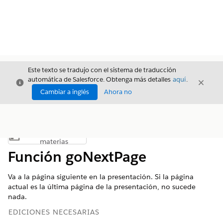
Este texto se tradujo con el sistema de traducción
automática de Salesforce. Obtenga más detalles
aquí
.
Cerrar
Cerrar
Cerrar
Cambiar a inglés
Ahora no
Índice de
Mostrar índice de materias
materias
Función goNextPage
Va a la página siguiente en la presentación. Si la página
actual es la última página de la presentación, no sucede
nada.
EDICIONES NECESARIAS