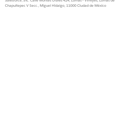
Salesforce, Inc. Calle Montes Urales 424, Lomas - Virreyes, Lomas de
Chapultepec V Secc., Miguel Hidalgo, 11000 Ciudad de México