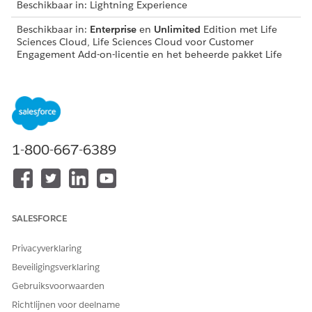
Beschikbaar in: Lightning Experience
Beschikbaar in:
Enterprise
en
Unlimited
Edition met Life
Sciences Cloud, Life Sciences Cloud voor Customer
Engagement Add-on-licentie en het beheerde pakket Life
Sciences Customer Engagement.
Syntaxis
PresentationPlayer.goPreviousPage()
1-800-667-6389
HEEFT DIT ARTIKEL UW PROBLEEM OPGELOST?
SALESFORCE
Laat ons weten wat we kunnen doen om te verbeteren!
Ja
Nee
Privacyverklaring
Beveiligingsverklaring
Gebruiksvoorwaarden
Richtlijnen voor deelname