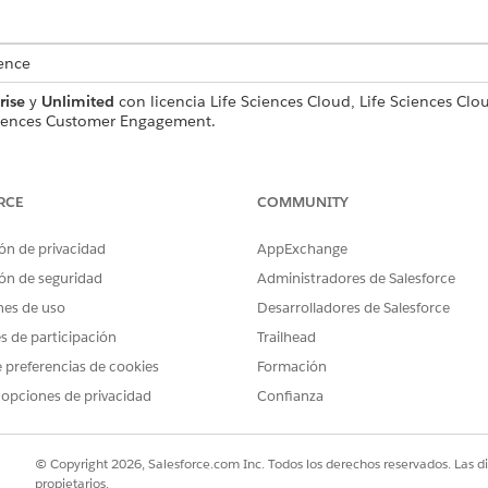
ence
rise
y
Unlimited
con licencia Life Sciences Cloud, Life Sciences 
ciences Customer Engagement.
RCE
COMMUNITY
ousPage()
ón de privacidad
AppExchange
ón de seguridad
Administradores de Salesforce
nes de uso
Desarrolladores de Salesforce
es de participación
Trailhead
PROBLEMA?
 preferencias de cookies
Formación
ejorar!
 opciones de privacidad
Confianza
© Copyright 2026, Salesforce.com Inc. Todos los derechos reservados. Las d
propietarios.