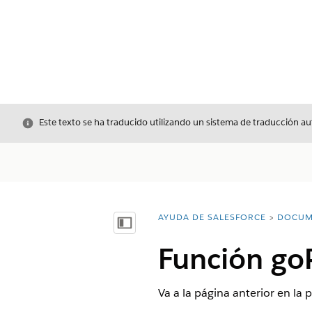
Cerrar
Este texto se ha traducido utilizando un sistema de traducción a
AYUDA DE SALESFORCE
DOCUM
Usted está aquí:
Mostrar índice de materias
Función go
Va a la página anterior en la 