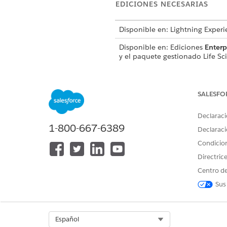
EDICIONES NECESARIAS
Disponible en: Lightning Experi
Disponible en: Ediciones
Enterp
y el paquete gestionado Life S
Sintaxis
SALESFO
PresentationPlayer.goPrevi
Declaraci
1-800-667-6389
Declaraci
Condicio
Directric
¿RESOLVIÓ ESTE ARTÍCULO SU 
Centro de
¡Háganos saber cómo podemos m
Sus
Select Org
Español