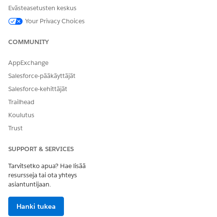
Evästeasetusten keskus
Your Privacy Choices
COMMUNITY
AppExchange
Salesforce-pääkäyttäjät
Salesforce-kehittäjät
Trailhead
Koulutus
Trust
SUPPORT & SERVICES
Tarvitsetko apua? Hae lisää
resursseja tai ota yhteys
asiantuntijaan.
Hanki tukea