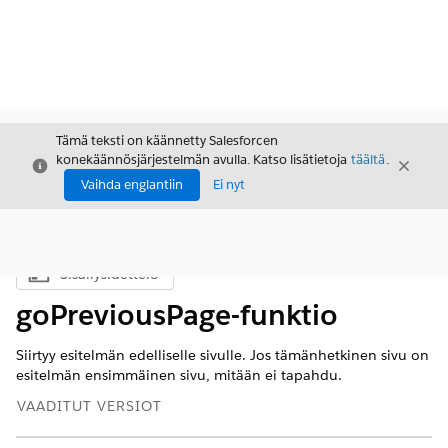
Tämä teksti on käännetty Salesforcen
konekäännösjärjestelmän avulla. Katso lisätietoja
täältä
.
Sulje
Sulje
Sulje
Vaihda englantiin
Ei nyt
Sisällysluettelo
Näytä sisällysluettelo
goPreviousPage-funktio
Siirtyy esitelmän edelliselle sivulle. Jos tämänhetkinen sivu on
esitelmän ensimmäinen sivu, mitään ei tapahdu.
VAADITUT VERSIOT