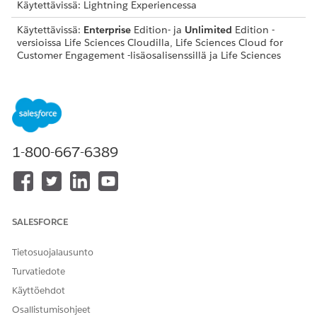
Käytettävissä: Lightning Experiencessa
Käytettävissä:
Enterprise
Edition- ja
Unlimited
Edition -
versioissa Life Sciences Cloudilla, Life Sciences Cloud for
Customer Engagement -lisäosalisenssillä ja Life Sciences
Customer Engagement -hallitulla paketilla.
Syntaksi
PresentationPlayer.goPreviousPage()
1-800-667-6389
RATKAISIKO TÄMÄ ARTIKKELI ONGELMASI?
SALESFORCE
Anna palautetta, jotta voimme kehittyä!
Kyllä
Ei
Tietosuojalausunto
Turvatiedote
Käyttöehdot
Osallistumisohjeet