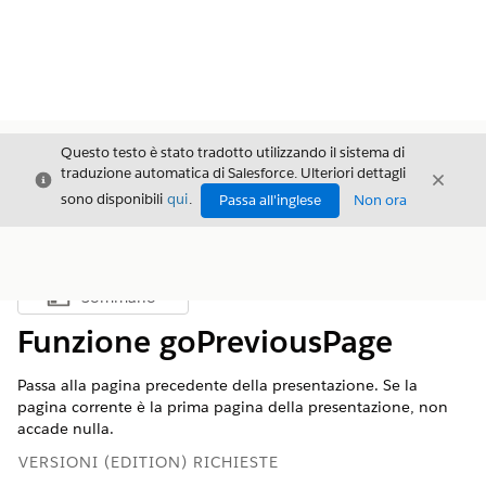
Questo testo è stato tradotto utilizzando il sistema di
traduzione automatica di Salesforce. Ulteriori dettagli
Chiudi
Chiud
Chiudi
sono disponibili
qui
.
Passa all'inglese
Non ora
Sommario
Mostra sommario
Funzione goPreviousPage
Passa alla pagina precedente della presentazione. Se la
pagina corrente è la prima pagina della presentazione, non
accade nulla.
VERSIONI (EDITION) RICHIESTE