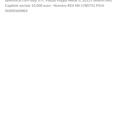
salesforce.com Italy S.r.l., Piazza Filippo Meda 5, 20121 Milano (MI)
Capitale sociale 10.000 euro - Numero REA MI-1785731 P.IVA
04959160963