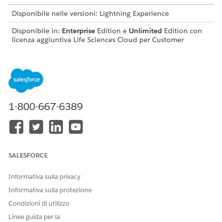
Disponibile nelle versioni: Lightning Experience
Disponibile in:
Enterprise
Edition e
Unlimited
Edition con
licenza aggiuntiva Life Sciences Cloud per Customer
Engagement e pacchetto gestito Life Sciences Customer
Engagement.
Sintassi
1-800-667-6389
PresentationPlayer.goPreviousPage()
QUESTO ARTICOLO HA RISOLTO IL PROBLEMA?
SALESFORCE
Facci sapere, così possiamo migliorare!
Informativa sulla privacy
Sì
No
Informativa sulla protezione
Condizioni di utilizzo
Linee guida per la