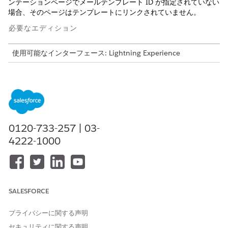
ンテーションページでメールテンプレート ID が指定されていない
場合、そのページはテンプレートにリンクされていません。
必要なエディション
使用可能なインターフェース: Lightning Experience
使用可能なエディション: Life Sciences Cloud、Life Sciences
Cloud for Customer Engagementアドオン ライセンス、Life
Sciences Customer Engagement管理パッケージが付属する
Enterprise
Editionおよび
Unlimited
Edition。
構文
0120-733-257 | 03-
4222-1000
PresentationPlayer.launchApprovedEmail()
SALESFORCE
この記事で問題は解決されましたか?
ご意見をお待ちしております。
プライバシーに関する声明
セキュリティに関する声明