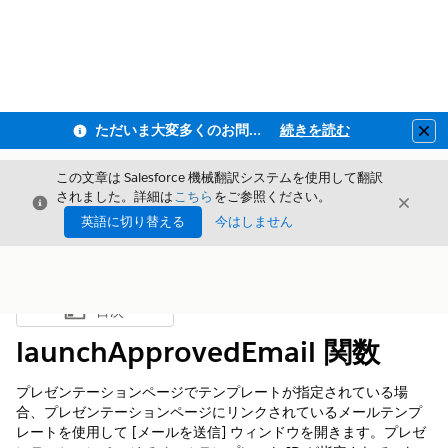
ただいま大変多くのお問い合わせをいただいており、ご連絡までにお時間を頂戴しております
続きを読む
Clo
この文章は Salesforce 機械翻訳システムを使用して翻訳
されました。詳細は
こちら
をご参照ください。
閉じる
閉じ
閉じる
英語に切り替える
今はしません
目次
目次を表示
launchApprovedEmail 関数
プレゼンテーションページでテンプレートが指定されている場
合、プレゼンテーションページにリンクされているメールテンプ
レートを使用して [メールを送信] ウィンドウを開きます。プレゼ