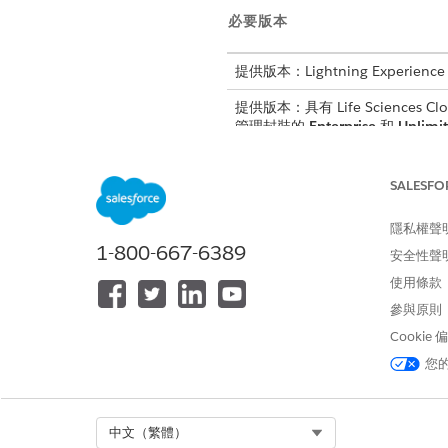
必要版本
提供版本：Lightning Experience
提供版本：具有 Life Sciences Clou
管理封裝的
Enterprise
和
Unlimi
語法
SALESFO
隱私權聲
PresentationPlayer.launchA
1-800-667-6389
安全性聲
使用條款
參與原則
此文章是否解決您的問題？
Cookie
請讓我們知道，以便我們改進！
您
Select Org
中文（繁體）