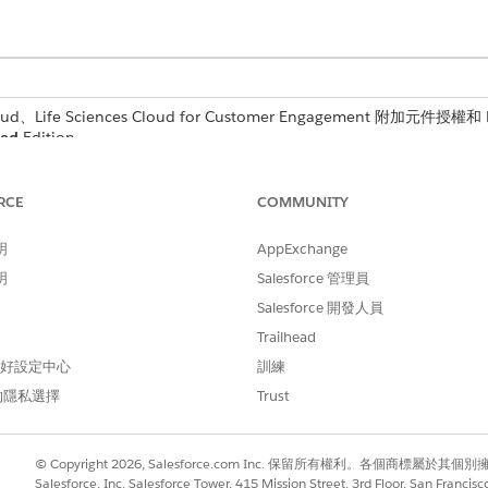
d、Life Sciences Cloud for Customer Engagement 附加元件授權和 Li
ted
Edition。
RCE
COMMUNITY
明
AppExchange
pprovedEmail()
明
Salesforce 管理員
Salesforce 開發人員
Trailhead
 偏好設定中心
訓練
的隱私選擇
Trust
© Copyright 2026, Salesforce.com Inc. 保留所有權利。各個商標屬於其個
Salesforce, Inc. Salesforce Tower, 415 Mission Street, 3rd Floor, San Francis