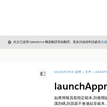
結束
此文已使用 Salesforce 機器翻譯系統翻譯。更多詳細資料請參見
此
SALESFORCE 說明
文件
AGENT
您位於此處：
顯示目錄
launchApp
如果簡報頁面指定範本,則會開
識別碼,則頁面不會連結至範本