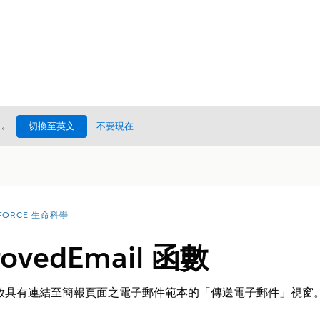
處
。
切換至英文
不要現在
FORCE 生命科學
rovedEmail 函數
啟具有連結至簡報頁面之電子郵件範本的「傳送電子郵件」視窗
。