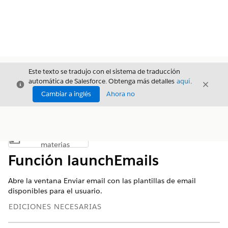
Este texto se tradujo con el sistema de traducción
automática de Salesforce. Obtenga más detalles
aquí
.
Cerrar
Cerrar
Cerrar
Cambiar a inglés
Ahora no
Índice de
Mostrar índice de materias
materias
Función launchEmails
Abre la ventana Enviar email con las plantillas de email
disponibles para el usuario.
EDICIONES NECESARIAS