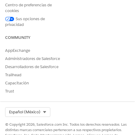
usuarios ven todas las
Centro de preferencias de
plantillas disponibles para el
cookies
territorio seleccionado.
Sus opciones de
privacidad
COMMUNITY
¿RESOLVIÓ ESTE ARTÍCULO SU PROBLEMA?
¡Háganos saber cómo podemos mejorar!
AppExchange
Administradores de Salesforce
Sí
No
Desarrolladores de Salesforce
Trailhead
Capacitación
Trust
Select Org
Español (México)
© Copyright 2026, Salesforce.com Inc. Todos los derechos reservados. Las
distintas marcas comerciales pertenecen a sus respectivos propietarios.