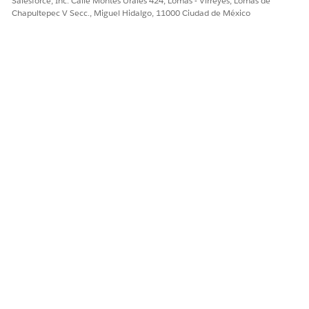
Salesforce, Inc. Calle Montes Urales 424, Lomas - Virreyes, Lomas de
Chapultepec V Secc., Miguel Hidalgo, 11000 Ciudad de México