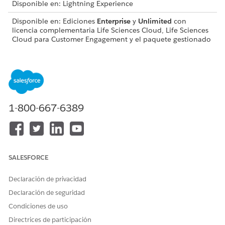
Disponible en: Lightning Experience
Disponible en: Ediciones
Enterprise
y
Unlimited
con
licencia complementaria Life Sciences Cloud, Life Sciences
Cloud para Customer Engagement y el paquete gestionado
Life Sciences Customer Engagement.
Sintaxis
PresentationPlayer.launchEmails(
templates
)
1-800-667-6389
Argumentos
ARGUMENTO
DESCRIPCIÓN
SALESFORCE
templates
Una lista separada por
comas de nombres de
Declaración de privacidad
plantillas de email para
Declaración de seguridad
incluir en la ventana Enviar
email.
Condiciones de uso
Directrices de participación
Si se deja en blanco, los