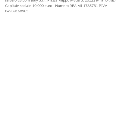
salesforce.com Italy S.r.l., Piazza Filippo Meda 5, 20121 Milano (MI)
Capitale sociale 10.000 euro - Numero REA MI-1785731 P.IVA
04959160963