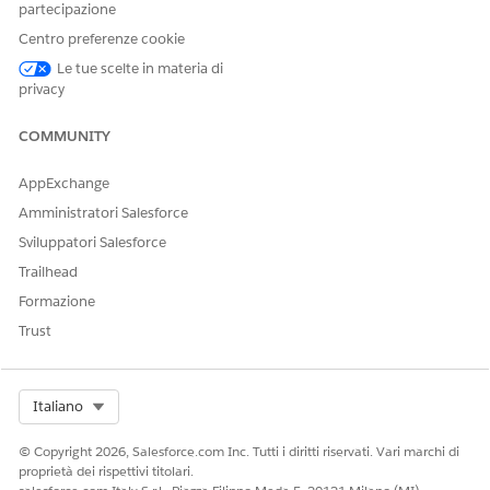
partecipazione
disponibili per il territorio
selezionato.
Centro preferenze cookie
Le tue scelte in materia di
privacy
QUESTO ARTICOLO HA RISOLTO IL PROBLEMA?
COMMUNITY
Facci sapere, così possiamo migliorare!
AppExchange
Sì
No
Amministratori Salesforce
Sviluppatori Salesforce
Trailhead
Formazione
Trust
Select Org
Italiano
© Copyright 2026, Salesforce.com Inc. Tutti i diritti riservati. Vari marchi di
proprietà dei rispettivi titolari.