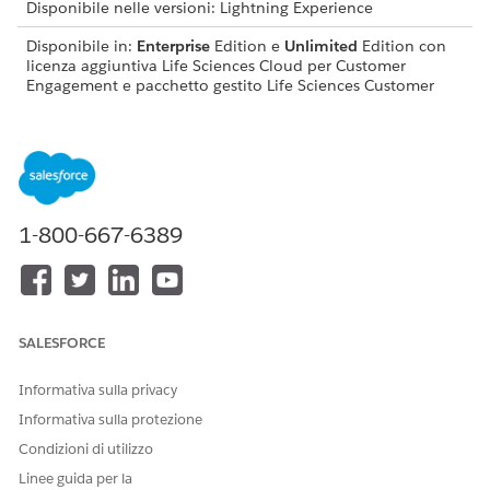
Disponibile nelle versioni: Lightning Experience
Disponibile in:
Enterprise
Edition e
Unlimited
Edition con
licenza aggiuntiva Life Sciences Cloud per Customer
Engagement e pacchetto gestito Life Sciences Customer
Engagement.
Sintassi
PresentationPlayer.launchEmails(
templates
)
1-800-667-6389
Argomenti
ARGOMENTO
DESCRIZIONE
SALESFORCE
templates
Elenco separato da virgole
dei nomi dei modelli di
Informativa sulla privacy
email da includere nella
Informativa sulla protezione
finestra Invia email.
Condizioni di utilizzo
Se lasciati vuoti, gli utenti
Linee guida per la
visualizzano tutti i modelli