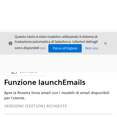
Questo testo è stato tradotto utilizzando il sistema di
traduzione automatica di Salesforce. Ulteriori dettagli
Chiudi
Chiud
Chiudi
sono disponibili
qui
.
Passa all'inglese
Non ora
Sommario
Mostra sommario
Funzione launchEmails
Apre la finestra Invia email con i modelli di email disponibili
per l'utente.
VERSIONI (EDITION) RICHIESTE