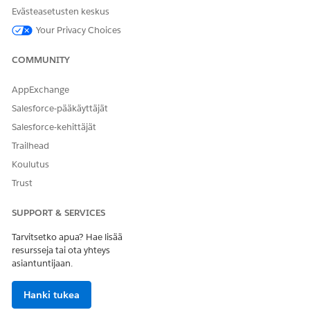
Evästeasetusten keskus
errorMessage
Tarkka virheviesti, joka
sisällytetään lokiin.
Your Privacy Choices
COMMUNITY
AppExchange
RATKAISIKO TÄMÄ ARTIKKELI ONGELMASI?
Salesforce-pääkäyttäjät
Anna palautetta, jotta voimme kehittyä!
Salesforce-kehittäjät
Kyllä
Ei
Trailhead
Koulutus
Trust
SUPPORT & SERVICES
Tarvitsetko apua? Hae lisää
resursseja tai ota yhteys
asiantuntijaan.
Hanki tukea