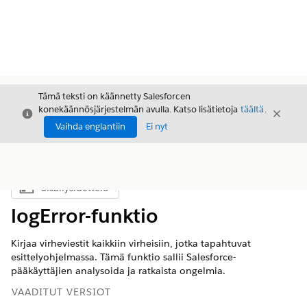
Tämä teksti on käännetty Salesforcen
konekäännösjärjestelmän avulla. Katso lisätietoja
täältä
.
Sulje
Sulje
Sulje
Vaihda englantiin
Ei nyt
Sisällysluettelo
Näytä sisällysluettelo
logError-funktio
Kirjaa virheviestit kaikkiin virheisiin, jotka tapahtuvat
esittelyohjelmassa. Tämä funktio sallii Salesforce-
pääkäyttäjien analysoida ja ratkaista ongelmia.
VAADITUT VERSIOT