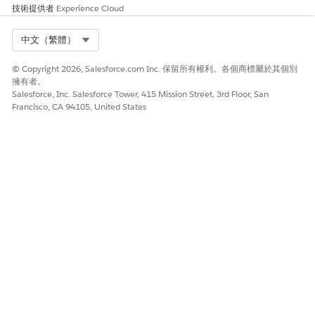
技術提供者
Experience Cloud
Select Org
中文（繁體）
© Copyright 2026, Salesforce.com Inc. 保留所有權利。各個商標屬於其個別
擁有者。
Salesforce, Inc. Salesforce Tower, 415 Mission Street, 3rd Floor, San
Francisco, CA 94105, United States