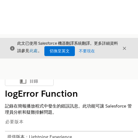
此文已使用 Salesforce 機器翻譯系統翻譯。更多詳細資料
結束
結束
結束
請參見
此處
。
切換至英文
不要現在
目錄
顯示目錄
logError Function
記錄在簡報播放程式中發生的錯誤訊息。此功能可讓 Salesforce 管
理員分析和疑難排解問題。
必要版本
提供版本：Lightning Experience