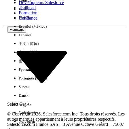
Deutsch
Développeurs Salesforce
Trailhead
Italiano
Expérience
Formation
Confiance
日本語
Español (México)
Français
Español
Effacer tout
Terminé
中文（简体）
中文（繁體）
한국어
Русский
Português (Brasil)
Suomi
Dansk
Select Org
Svenska
Nederlands
© Copyright 2026, Salesforce.com Inc. Tous droits réservés. Les
autres marques appartiennent à leurs propriétaires respectifs.
Norvégien
Salesforce.com France SAS – 3 Avenue Octave Gréard – 75007
Aucun résultat