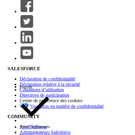
Filtres (0)
SÉLECTIONNER DES FILTRES
Ajouter
Gamme de produits
Impact des fonctionnalités
SALESFORCE
Déclaration de confidentialité
Déclaration relative à la sécurité
English
Conditions d’utilisation
Directives de participation
Centre de préférence des cookies
Vos choix en matière de confidentialité
Edition
COMMUNITY
AppExchange
Select Org
Français
Administrateurs Salesforce