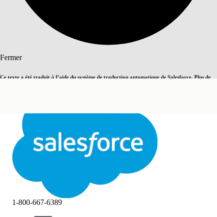
Rechercher
Fermer
Ce texte a été traduit à l’aide du système de traduction automatique de Salesforce. Plus de
Basculer vers la page en anglais
détails, consultez <
cette page
.
Pas maintenant
Fermer
Fermer
1-800-667-6389