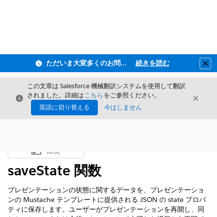
ただいま大変多くのお問い合わせをいただいており、ご連絡までにお時間を頂戴しております
続きを読む
Clo
この文章は Salesforce 機械翻訳システムを使用して翻訳
されました。詳細は
こちら
をご参照ください。
閉じる
閉じ
閉じる
英語に切り替える
今はしません
目次
目次を表示
saveState 関数
プレゼンテーションの状態に関するデータを、プレゼンテーショ
ンの Mustache テンプレートに提供される JSON の state プロパ
ティに保存します。ユーザーがプレゼンテーションを再開し、同