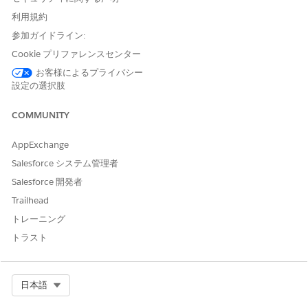
表す文字列。通常は JSON 形
式です。たとえば、現在のス
利用規約
ライドの位置、ユーザー設
参加ガイドライン:
定、進行状況の追跡など、プ
Cookie プリファレンスセンター
レゼンテーションの状態。
お客様によるプライバシー
状態の値は、プレゼンテーシ
設定の選択肢
ョンと訪問ごとに保存および
保存されます。ユーザーが訪
COMMUNITY
問からプレゼンテーションを
再開すると、前の状態に戻り
AppExchange
ます。
Salesforce システム管理者
Salesforce 開発者
Trailhead
この記事で問題は解決されましたか?
トレーニング
ご意見をお待ちしております。
トラスト
はい
いいえ
Select Org
日本語