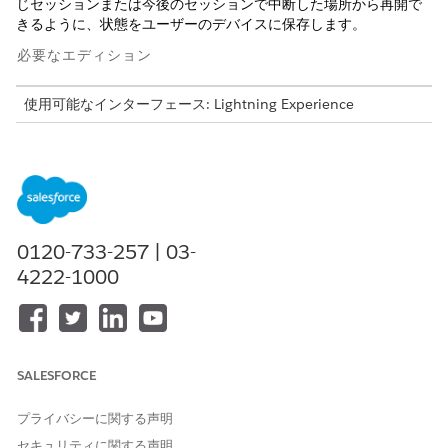
じセッションまたは今後のセッションで中断した場所から再開で
きるように、状態をユーザーのデバイスに保存します。
必要なエディション
使用可能なインターフェース: Lightning Experience
使用可能なエディション: Life Sciences Cloud、Life Sciences
Cloud for Customer Engagementアドオン ライセンス、Life
Sciences Customer Engagement管理パッケージが付属する
Enterprise
Editionおよび
Unlimited
Edition。
構文
0120-733-257 | 03-
4222-1000
PresentationPlayer.saveState(
state
)
引数
SALESFORCE
引数
説明
プライバシーに関する声明
state
プレゼンテーションの状態を
セキュリティに関する声明