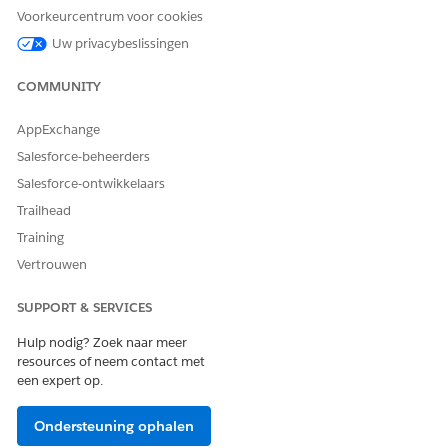
Voorkeurcentrum voor cookies
doorgaans in JSON-indeling.
Bijvoorbeeld de
Uw privacybeslissingen
presentatiestatus, zoals de
huidige diapositie,
COMMUNITY
gebruikersvoorkeuren of het
bijhouden van de
AppExchange
voortgang.
Salesforce-beheerders
Statuswaarden worden
Salesforce-ontwikkelaars
opgeslagen en opgeslagen
voor elke presentatie en elk
Trailhead
bezoek. Wanneer gebruikers
Training
een presentatie hervatten
Vertrouwen
vanuit een bezoek, keren ze
terug naar hun vorige status.
SUPPORT & SERVICES
Hulp nodig? Zoek naar meer
resources of neem contact met
een expert op.
HEEFT DIT ARTIKEL UW PROBLEEM OPGELOST?
Laat ons weten wat we kunnen doen om te verbeteren!
Ondersteuning ophalen
Ja
Nee