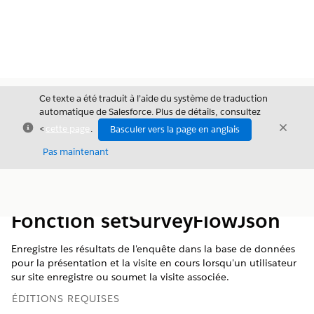
Ce texte a été traduit à l’aide du système de traduction
automatique de Salesforce. Plus de détails, consultez
Fermer
Ferme
<
cette page
.
Basculer vers la page en anglais
Fermer
Pas maintenant
Table des
Afficher la table des matières
matières
Fonction setSurveyFlowJson
Enregistre les résultats de l'enquête dans la base de données
pour la présentation et la visite en cours lorsqu'un utilisateur
sur site enregistre ou soumet la visite associée.
ÉDITIONS REQUISES