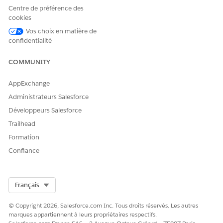
Syntaxe
Centre de préférence des
cookies
PresentationPlayer.setSurveyFlowJson(
Object
, 
state
)
Vos choix en matière de
confidentialité
Paramètres
COMMUNITY
ARGUMENT
DESCRIPTION
AppExchange
Object
Obligatoire. Un objet JSON
Administrateurs Salesforce
de réponse à l'enquête qui
inclut le
, qui
fullName
Développeurs Salesforce
correspond au nom complet
Trailhead
du développeur de
l'enquête, et d'autres
Formation
données et réponses aux
Confiance
réponses à l'enquête.
state
Facultatif. L'état de
soumission de la réponse à
Select Org
Français
l'enquête. Les valeurs prises
en charge sont :
© Copyright 2026, Salesforce.com Inc. Tous droits réservés. Les autres
marques appartiennent à leurs propriétaires respectifs.
save