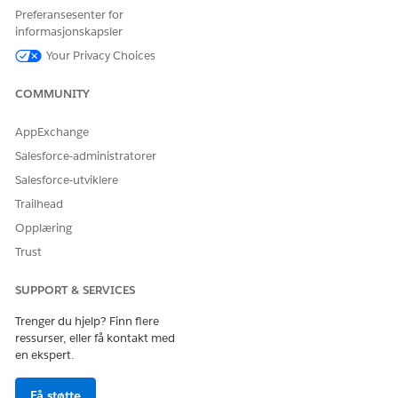
Preferansesenter for
PresentationPlayer.setSurveyFlowJson(
Object
, 
state
)
informasjonskapsler
Your Privacy Choices
Parametere
COMMUNITY
ARGUMENT
BESKRIVELSE
AppExchange
Object
Obligatorisk. Et JSON-objekt
for undersøkelsessvar som
Salesforce-administratorer
inkluderer
, som er
fullName
Salesforce-utviklere
det fullstendige
utviklernavnet til
Trailhead
undersøkelsen, og andre
Opplæring
undersøkelsessvardata og -
svar.
Trust
state
Valgfritt. Sendestatusen til
SUPPORT & SERVICES
undersøkelsessvaret. Verdier
som støttes:
Trenger du hjelp? Finn flere
ressurser, eller få kontakt med
save
en ekspert.
submit
Standardverdien er
.
save
Få støtte