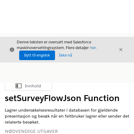
Denne teksten er oversatt med Salesforce
maskinoversettingssystem. Flere detaljer
her
.
Avslutt
Avslut
Avslutt
Bytt til engelsk
Ikke nå
Innhold
Vis innholdsfortegnelse
setSurveyFlowJson Function
Lagrer undersøkelsesresultater i databasen for gjeldende
presentasjon og besøk når en feltbruker lagrer eller sender det
relaterte besøket.
NØDVENDIGE UTGAVER