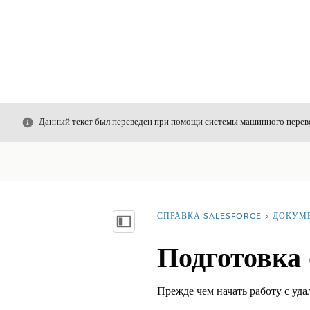
Закрыть
Данный текст был переведен при помощи системы машинного перево
СПРАВКА SALESFORCE
ДОКУМ
Вы находитесь здесь:
Показать содержание
Подготовка 
Прежде чем начать работу с уда