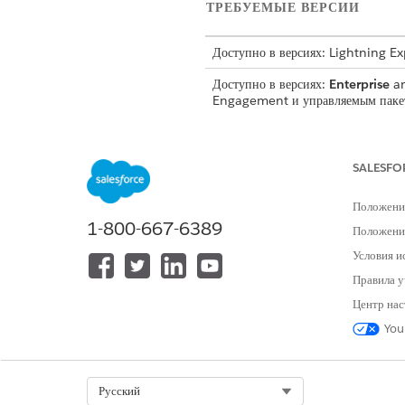
ТРЕБУЕМЫЕ ВЕРСИИ
Доступно в версиях: Lightning E
Доступно в версиях:
Enterprise
a
Engagement и управляемым паке
SALESFO
Для создания значений раскрываю
быстрыми действиями:
Положени
Для предоставления полномочий L
1-800-667-6389
Положение
обработки триггеров:
Условия и
Правила у
Полномочия удаленной занято
Центр нас
Ознакомьтесь с полномочиями, 
You
Cloud for Customer Engagem
Полномочия организации
Select Org
Русский