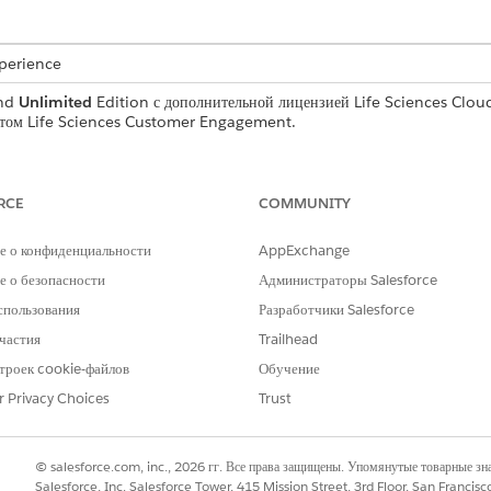
xperience
nd
Unlimited
Edition с дополнительной лицензией Life Sciences Clou
том Life Sciences Customer Engagement.
ТРЕБУЕМЫЕ ПОЛНОМОЧИЯ ПОЛЬЗОВАТЕЛЯ
RCE
COMMUNITY
щегося списка полей и управления
Настройка приложения
е о конфиденциальности
AppExchange
ife Sciences и управления средствами
Набор полномочий коммерческо
 о безопасности
Администраторы Salesforce
спользования
Разработчики Salesforce
частия
Trailhead
сти
троек cookie-файлов
Обучение
используемыми для предоставления доступа к возможностям удал
r Privacy Choices
Trust
ent.
© salesforce.com, inc., 2026 гг. Все права защищены. Упомянутые товарные з
Salesforce, Inc. Salesforce Tower, 415 Mission Street, 3rd Floor, San Francis