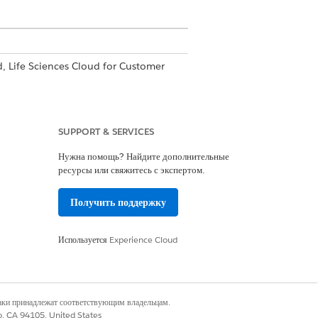
d, Life Sciences Cloud for Customer
SUPPORT & SERVICES
Нужна помощь? Найдите дополнительные
ресурсы или свяжитесь с экспертом.
го администратора наук о жизни
Получить поддержку
Используется
Experience Cloud
енной занятости в Life Sciences
наки принадлежат соответствующим владельцам.
co, CA 94105, United States