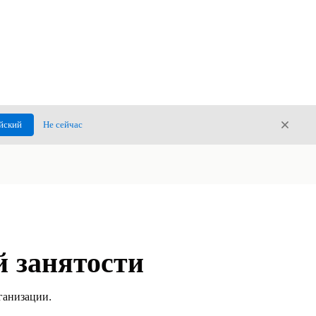
Закры
йский
Не сейчас
Закрыт
й занятости
ганизации.