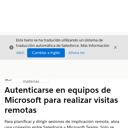
Este texto se ha traducido utilizando un sistema de
traducción automática de Salesforce. Más información
Cerrar
Cerrar
Cerrar
aquí
.
Cambiar a inglés
Ahora no
Índice de
Mostrar índice de materias
materias
Autenticarse en equipos de
Microsoft para realizar visitas
remotas
Para planificar y dirigir sesiones de implicación remota, abra
una conexión entre Salesforce y Microsoft Teams. Solo se