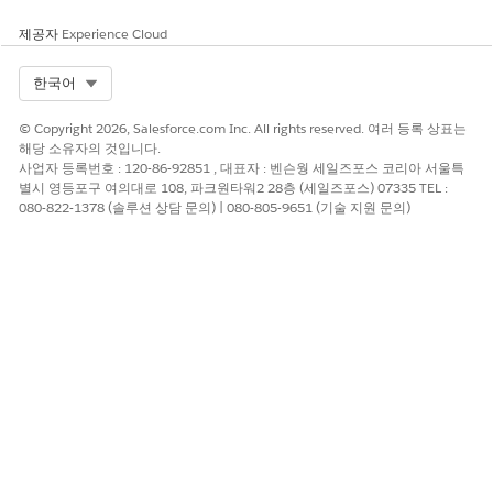
Life Sciences Cloud 모바일 앱의 프로필에서 프로필을 엽니다.
Microsoft Teams에 로그인
을 누릅니다.
제공자
Experience Cloud
Salesforce에서 외부 자격 증명 페이지가 열립니다.
Life Sciences Microsoft Teams OAuth 외부 자격 증명의 타일
Select Org
한국어
에서
액세스 허용
을 클릭합니다.
Microsoft Teams에 인증합니다. 예를 들어 사용자 이름과 암호
© Copyright 2026, Salesforce.com Inc. All rights reserved. 여러 등록 상표는
를 입력합니다.
해당 소유자의 것입니다.
Microsoft Teams에 인증하면 Salesforce로 다시 리디렉션됩니
사업자 등록번호 : 120-86-92851 , 대표자 : 벤슨웡 세일즈포스 코리아 서울특
별시 영등포구 여의대로 108, 파크원타워2 28층 (세일즈포스) 07335 TEL :
다. 외부 자격 증명이 인증되고 타일에 구성됨이 표시됩니다. 외
080-822-1378 (솔루션 상담 문의) | 080-805-9651 (기술 지원 문의)
부 자격 증명에 대한 인증을 취소하려면 사용자가
액세스 취소
를 클릭합니다.
Life Sciences Cloud 모바일 앱으로 돌아가려면
뒤로
또는
완료
하기
를 누릅니다.
다음 사항도 참조:
고객과 가상 회의 호스팅
이 기사를 통해 문제를 해결했습니까?
개선을 위한 의견을 보내주세요.