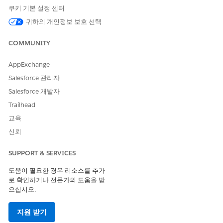
에서 Microsoft Teams에 연결할 수 있습니다.
쿠키 기본 설정 센터
귀하의 개인정보 보호 선택
Salesforce에서 Microsoft Teams에 인증
Salesforce에서 인증하려면 다음 단계를 수행합니다.
COMMUNITY
개인 설정에서 빠른 찾기 상자에서
외부 자격 증명
을 검색하고
AppExchange
선택합니다.
Salesforce 관리자
Life Sciences Microsoft Teams OAuth 외부 자격 증명의 타일
에서
액세스 허용
을 클릭합니다.
Salesforce 개발자
Microsoft Teams에 인증합니다. 예를 들어 사용자 이름과 암호
Trailhead
를 입력합니다.
교육
Microsoft Teams에 인증하면 Salesforce로 다시 리디렉션됩니
다. 외부 자격 증명이 인증되고 타일에 구성됨이 표시됩니다. 외
신뢰
부 자격 증명에 대한 인증을 취소하려면 사용자가
액세스 취소
를 클릭합니다.
SUPPORT & SERVICES
도움이 필요한 경우 리소스를 추가
Life Sciences Cloud 모바일 앱에서 Microsoft Teams에 인
로 확인하거나 전문가의 도움을 받
증
으십시오.
Life Sciences Cloud 모바일 앱에서 인증하려면 다음 단계를 수행
합니다.
지원 받기